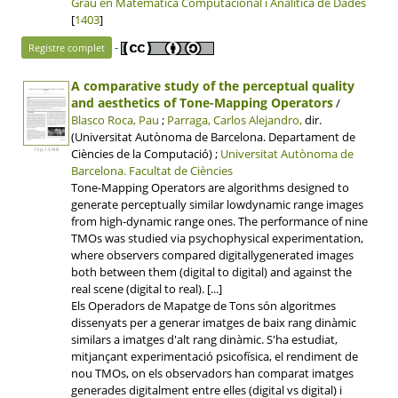
Grau en Matemàtica Computacional i Analítica de Dades
[
1403
]
-
Registre complet
A comparative study of the perceptual quality
and aesthetics of Tone-Mapping Operators
/
Blasco Roca, Pau
;
Parraga, Carlos Alejandro,
dir.
(Universitat Autònoma de Barcelona. Departament de
Ciències de la Computació) ;
Universitat Autònoma de
13 p, 1.5 MB
Barcelona.
Facultat de Ciències
Tone-Mapping Operators are algorithms designed to
generate perceptually similar lowdynamic range images
from high-dynamic range ones. The performance of nine
TMOs was studied via psychophysical experimentation,
where observers compared digitallygenerated images
both between them (digital to digital) and against the
real scene (digital to real). [...]
Els Operadors de Mapatge de Tons són algoritmes
dissenyats per a generar imatges de baix rang dinàmic
similars a imatges d'alt rang dinàmic. S'ha estudiat,
mitjançant experimentació psicofísica, el rendiment de
nou TMOs, on els observadors han comparat imatges
generades digitalment entre elles (digital vs digital) i