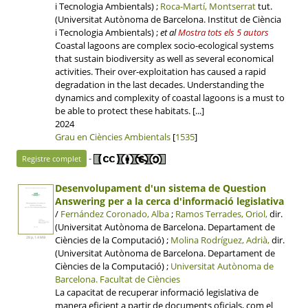
i Tecnologia Ambientals) ;
Roca-Martí, Montserrat
tut.
(Universitat Autònoma de Barcelona. Institut de Ciència
i Tecnologia Ambientals)
;
et al
Mostra tots els 5 autors
Coastal lagoons are complex socio-ecological systems
that sustain biodiversity as well as several economical
activities. Their over-exploitation has caused a rapid
degradation in the last decades. Understanding the
dynamics and complexity of coastal lagoons is a must to
be able to protect these habitats. [...]
2024
Grau en Ciències Ambientals
[
1535
]
-
Registre complet
Desenvolupament d'un sistema de Question
Answering per a la cerca d'informació legislativa
/
Fernández Coronado, Alba
;
Ramos Terrades, Oriol,
dir.
(Universitat Autònoma de Barcelona. Departament de
Ciències de la Computació) ;
Molina Rodríguez, Adrià,
dir.
28 p, 1.4 MB
(Universitat Autònoma de Barcelona. Departament de
Ciències de la Computació) ;
Universitat Autònoma de
Barcelona.
Facultat de Ciències
La capacitat de recuperar informació legislativa de
manera eficient a partir de documents oficials, com el