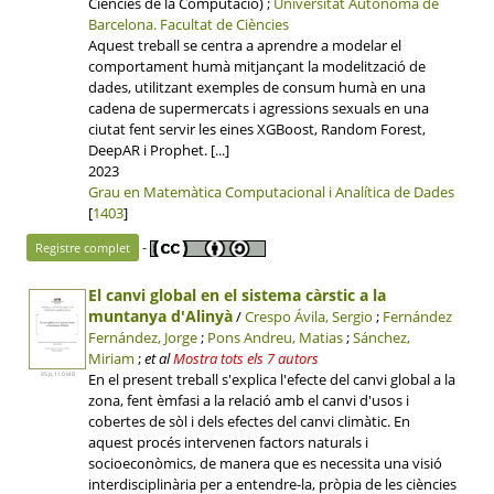
Ciències de la Computació) ;
Universitat Autònoma de
Barcelona.
Facultat de Ciències
Aquest treball se centra a aprendre a modelar el
comportament humà mitjançant la modelització de
dades, utilitzant exemples de consum humà en una
cadena de supermercats i agressions sexuals en una
ciutat fent servir les eines XGBoost, Random Forest,
DeepAR i Prophet. [...]
2023
Grau en Matemàtica Computacional i Analítica de Dades
[
1403
]
-
Registre complet
El canvi global en el sistema càrstic a la
muntanya d'Alinyà
/
Crespo Ávila, Sergio
;
Fernández
Fernández, Jorge
;
Pons Andreu, Matias
;
Sánchez,
Miriam
;
et al
Mostra tots els 7 autors
En el present treball s'explica l'efecte del canvi global a la
85 p, 11.0 MB
zona, fent èmfasi a la relació amb el canvi d'usos i
cobertes de sòl i dels efectes del canvi climàtic. En
aquest procés intervenen factors naturals i
socioeconòmics, de manera que es necessita una visió
interdisciplinària per a entendre-la, pròpia de les ciències