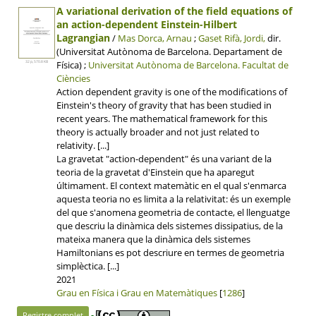
A variational derivation of the field equations of
an action-dependent Einstein-Hilbert
Lagrangian
/
Mas Dorca, Arnau
;
Gaset Rifà, Jordi,
dir.
(Universitat Autònoma de Barcelona. Departament de
Física) ;
Universitat Autònoma de Barcelona.
Facultat de
32 p, 570.8 KB
Ciències
Action dependent gravity is one of the modifications of
Einstein's theory of gravity that has been studied in
recent years. The mathematical framework for this
theory is actually broader and not just related to
relativity. [...]
La gravetat "action-dependent" és una variant de la
teoria de la gravetat d'Einstein que ha aparegut
últimament. El context matemàtic en el qual s'enmarca
aquesta teoria no es limita a la relativitat: és un exemple
del que s'anomena geometria de contacte, el llenguatge
que descriu la dinàmica dels sistemes dissipatius, de la
mateixa manera que la dinàmica dels sistemes
Hamiltonians es pot descriure en termes de geometria
simplèctica. [...]
2021
Grau en Física i Grau en Matemàtiques
[
1286
]
-
Registre complet