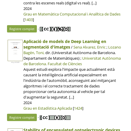
contra les escenes reals (digital vs real). [...]
2024
Grau en Matemàtica Computacional i Analítica de Dades
[
1403
]
-
Registre complet
Aplicació de models de Deep Learning en
segmentació d'imatges
/
Sena Alvarez, Enric
;
Lozano
Bagén, Toni,
dir. (Universitat Autònoma de Barcelona.
Departament de Matemàtiques) ;
Universitat Autònoma
de Barcelona.
Facultat de Ciències
44 p, 8.8 MB
Aquest estudi explora l'impacte que actualment està
causant la intel·ligència artificial especialment en
l'indústria de l'automòbil, aconseguint així mitjançant
algoritmes i el correcte tractament de dades
proporcionar certa autonomia al vehicle per tal
d'augmentar la seguretat. [...]
2024
Grau en Estadística Aplicada
[
1424
]
-
Registre complet
Stability of encapsulated optoelectronic devices