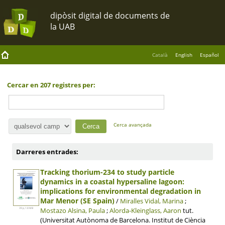
Català
English
Español
Cercar en 207 registres per:
Cerca avançada
Darreres entrades:
Tracking thorium-234 to study particle
dynamics in a coastal hypersaline lagoon:
implications for environmental degradation in
Mar Menor (SE Spain)
/
Miralles Vidal, Marina
;
Mostazo Alsina, Paula
;
Alorda-Kleinglass, Aaron
tut.
39 p, 1.8 MB
(Universitat Autònoma de Barcelona. Institut de Ciència