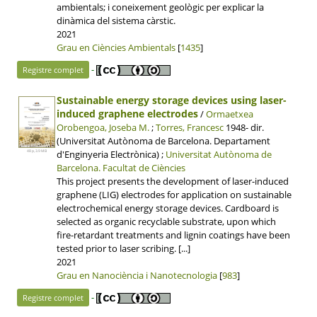
ambientals; i coneixement geològic per explicar la
dinàmica del sistema càrstic.
2021
Grau en Ciències Ambientals
[
1435
]
-
Registre complet
Sustainable energy storage devices using laser-
induced graphene electrodes
/
Ormaetxea
Orobengoa, Joseba M.
;
Torres, Francesc
1948- dir.
(Universitat Autònoma de Barcelona. Departament
d'Enginyeria Electrònica) ;
Universitat Autònoma de
48 p, 3.9 MB
Barcelona.
Facultat de Ciències
This project presents the development of laser-induced
graphene (LIG) electrodes for application on sustainable
electrochemical energy storage devices. Cardboard is
selected as organic recyclable substrate, upon which
fire-retardant treatments and lignin coatings have been
tested prior to laser scribing. [...]
2021
Grau en Nanociència i Nanotecnologia
[
983
]
-
Registre complet