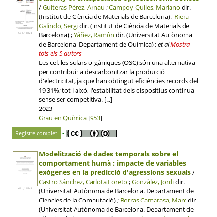
/
Guiteras Pérez, Arnau
;
Campoy-Quiles, Mariano
dir.
(Institut de Ciència de Materials de Barcelona) ;
Riera
Galindo, Sergi
dir. (Institut de Ciència de Materials de
Barcelona) ;
Yáñez, Ramón
dir. (Universitat Autònoma
55 p, 1.8 MB
de Barcelona. Departament de Química)
;
et al
Mostra
tots els 5 autors
Les cel. les solars orgàniques (OSC) són una alternativa
per contribuir a descarbonitzar la producció
d'electricitat, ja que han obtingut eficiències rècords del
19,31%; tot i això, l'estabilitat dels dispositius continua
sense ser competitiva. [...]
2023
Grau en Química
[
953
]
-
Registre complet
Modelització de dades temporals sobre el
comportament humà : impacte de variables
exògenes en la predicció d'agressions sexuals
/
Castro Sánchez, Carlota Loreto
;
Gonzàlez, Jordi
dir.
(Universitat Autònoma de Barcelona. Departament de
44 p, 1.8 MB
Ciències de la Computació) ;
Borras Camarasa, Marc
dir.
(Universitat Autònoma de Barcelona. Departament de