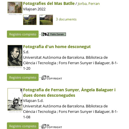
Fotografies del Mas Batlle
/
Jorba, Ferran
Vilajoan 2022
4640x3488, 7.7 MB
3 documents
-
Registro completo
Fotografia d'un home desconegut
S.d.
Universitat Autònoma de Barcelona. Biblioteca de
Ciència i Tecnologia ; Fons Ferran Sunyer i Balaguer, 8-1-
1-20
871x1264, 183.6 KB
-
Registro completo
Fotografia de Ferran Sunyer, Àngela Balaguer i
dues dones desconegudes
Vilajoan S.d.
Universitat Autònoma de Barcelona. Biblioteca de
Ciència i Tecnologia ; Fons Ferran Sunyer i Balaguer, 8-1-
640x970, 163.7 KB
1-08
-
Registro completo