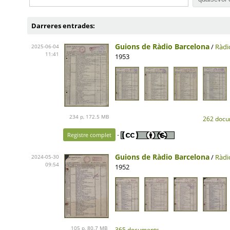
Darreres entrades:
Guions de Ràdio Barcelona
/
Ràdi
2025-06-04
11:41
1953
234 p, 172.5 MB
262 docu
-
Registre complet
Guions de Ràdio Barcelona
/
Ràdi
2024-05-30
09:54
1952
105 p, 80.7 MB
365 documents