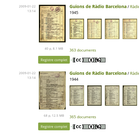
Guions de Ràdio Barcelona
/
Ràdi
2009-01-22
13:14
1945
40 p, 8.1 MB
363 documents
-
Registre complet
Guions de Ràdio Barcelona
/
Ràdi
2009-01-22
13:14
1944
68 p, 12.5 MB
365 documents
-
Registre complet