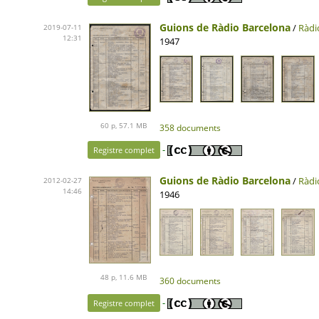
Guions de Ràdio Barcelona
/
Ràdi
2019-07-11
12:31
1947
60 p, 57.1 MB
358 documents
-
Registre complet
Guions de Ràdio Barcelona
/
Ràdi
2012-02-27
14:46
1946
48 p, 11.6 MB
360 documents
-
Registre complet