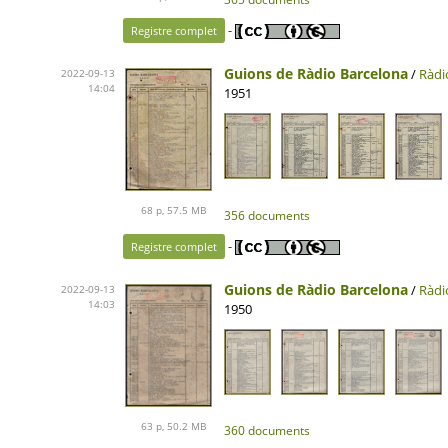
-
Registre complet
Guions de Ràdio Barcelona
/
Ràdi
2022-09-13
14:04
1951
68 p, 57.5 MB
356 documents
-
Registre complet
Guions de Ràdio Barcelona
/
Ràdi
2022-09-13
14:03
1950
63 p, 50.2 MB
360 documents