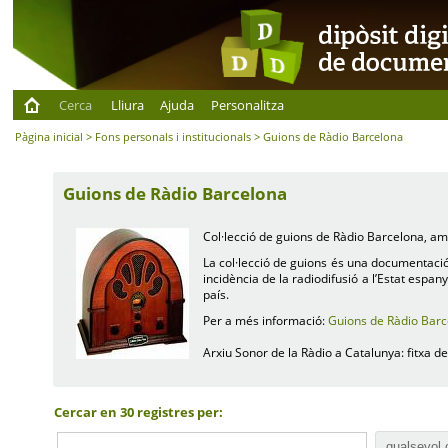
Cerca
Lliura
Ajuda
Personalitza
Pàgina inicial
>
Fons personals i institucionals
> Guions de Ràdio Barcelona
Guions de Ràdio Barcelona
Col·lecció de guions de Ràdio Barcelona, amb
La col·lecció de guions és una documentació 
incidència de la radiodifusió a l’Estat espa
país.
Per a més informació:
Guions de Ràdio Barc
Arxiu Sonor de la Ràdio a Catalunya: fitxa d
Cercar en 30 registres per: