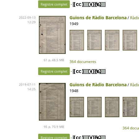
-
Registre complet
Guions de Ràdio Barcelona
/
Ràdi
2022-09-13
12:29
1949
61 p, 48.5 MB
364 documents
-
Registre complet
Guions de Ràdio Barcelona
/
Ràdi
2019-07-11
14:25
1948
95 p, 70.9 MB
364 docu
-
Registre complet