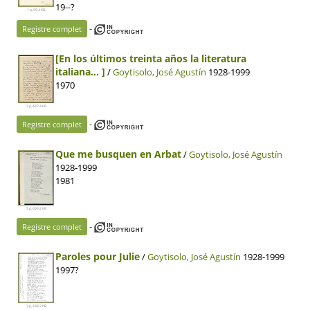
19--?
1 p, 95.4 KB
-
Registre complet
[En los últimos treinta años la literatura
italiana… ]
/
Goytisolo, José Agustín
1928-1999
1970
3 p, 437.4 KB
-
Registre complet
Que me busquen en Arbat
/
Goytisolo, José Agustín
1928-1999
1981
3 p, 699.2 KB
-
Registre complet
Paroles pour Julie
/
Goytisolo, José Agustín
1928-1999
1997?
3 p, 438.2 KB