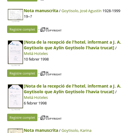
Nota manuscrita
/
Goytisolo, José Agustín
1928-1999
19--?
1 p, 99.5 KB
-
Registre complet
[Nota de la recepció de l'hotel, informant a J. A.
Goytisolo que Aylín Goytisolo l'havia trucat]
/
Meliá Hoteles
10 febrer 1998
2 p, 208.1 KB
-
Registre complet
[Nota de la recepció de l'hotel, informant a J. A.
Goytisolo que Aylín Goytisolo l'havia trucat]
/
Meliá Hoteles
6 febrer 1998
2 p, 199.9 KB
-
Registre complet
Nota manuscrita
/
Goytisolo, Karina