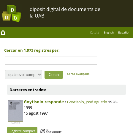
Català
English
Español
Cercar en 1,973 registres per:
Cerca avançada
Darreres entrades:
Goytisolo responde
/
Goytisolo, José Agustín
1928-
1999
15 agost 1997
1 p, 279.1 KB
-
Registre complet