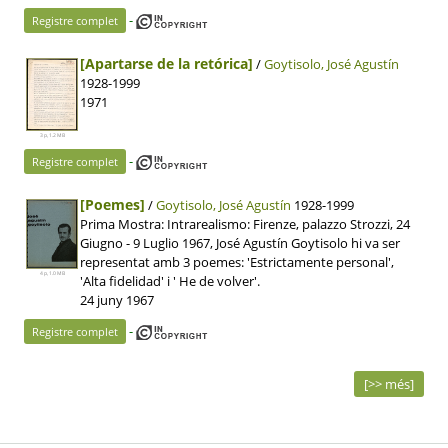
-
Registre complet
[Apartarse de la retórica]
/
Goytisolo, José Agustín
1928-1999
1971
3 p, 1.2 MB
-
Registre complet
[Poemes]
/
Goytisolo, José Agustín
1928-1999
Prima Mostra: Intrarealismo: Firenze, palazzo Strozzi, 24
Giugno - 9 Luglio 1967, José Agustín Goytisolo hi va ser
representat amb 3 poemes: 'Estrictamente personal',
4 p, 1.0 MB
'Alta fidelidad' i ' He de volver'.
24 juny 1967
-
Registre complet
[>> més]