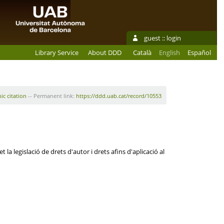
guest ::
login
Library Service
About DDD
Català
English
Español
ic citation
-- Permanent link:
https://ddd.uab.cat/record/10553
la legislació de drets d'autor i drets afins d'aplicació al