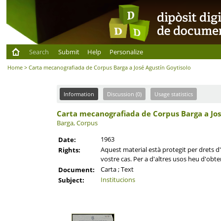
Search
Submit
Help
Personalize
Home
> Carta mecanografiada de Corpus Barga a José Agustín Goytisolo
Information
Discussion (0)
Usage statistics
Carta mecanografiada de Corpus Barga a Jos
Barga, Corpus
1963
Date:
Aquest material està protegit per drets d'a
Rights:
vostre cas. Per a d'altres usos heu d'obten
Carta ; Text
Document:
Institucions
Subject: