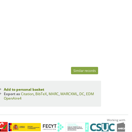
Similar records
Add to personal basket
Export as
Citation
,
BibTeX
,
MARC
,
MARCXML
,
DC
,
EDM
OpenAire4
Working with