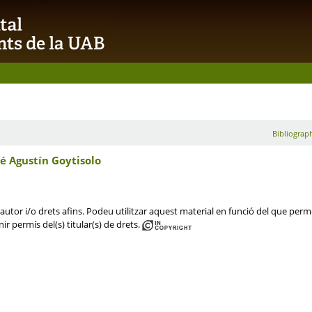
Bibliograph
é Agustín Goytisolo
utor i/o drets afins. Podeu utilitzar aquest material en funció del que permet 
ir permís del(s) titular(s) de drets.