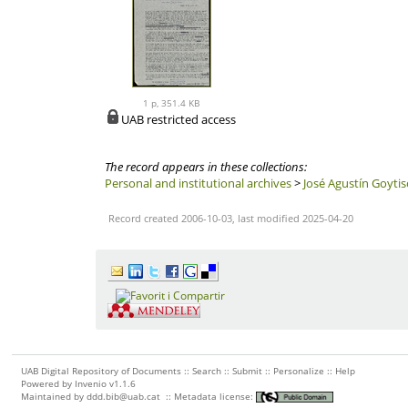
1 p, 351.4 KB
UAB restricted access
The record appears in these collections:
Personal and institutional archives
>
José Agustín Goytis
Record created 2006-10-03, last modified 2025-04-20
UAB Digital Repository of Documents ::
Search
::
Submit
::
Personalize
::
Help
Powered by
Invenio
v1.1.6
Maintained by
ddd.bib@uab.cat
::
Metadata license: