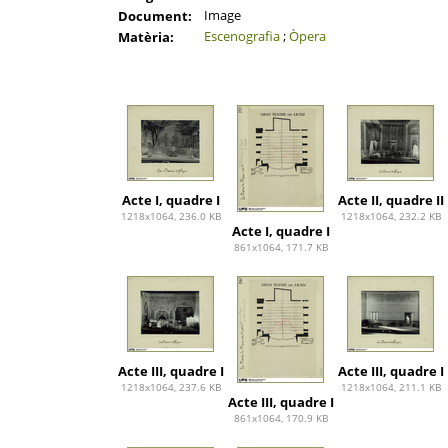
Image
Document:
Escenografia
;
Òpera
Matèria:
Acte I, quadre I
Acte II, quadre II
1218x1064, 236.0 KB
1218x1064, 232.2 KB
Acte I, quadre I
861x1064, 171.7 KB
Acte III, quadre I
Acte III, quadre I
1218x1064, 237.6 KB
1218x1064, 211.1 KB
Acte III, quadre I
861x1064, 170.9 KB