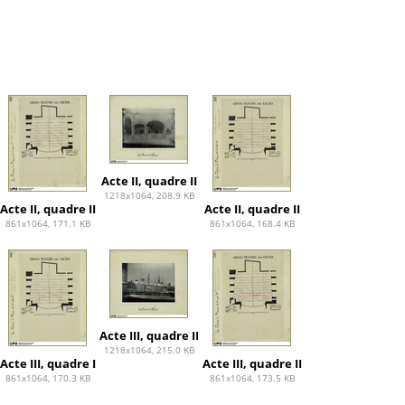
Acte II, quadre II
1218x1064, 208.9 KB
Acte II, quadre II
Acte II, quadre II
861x1064, 171.1 KB
861x1064, 168.4 KB
Acte III, quadre II
1218x1064, 215.0 KB
Acte III, quadre I
Acte III, quadre II
861x1064, 170.3 KB
861x1064, 173.5 KB