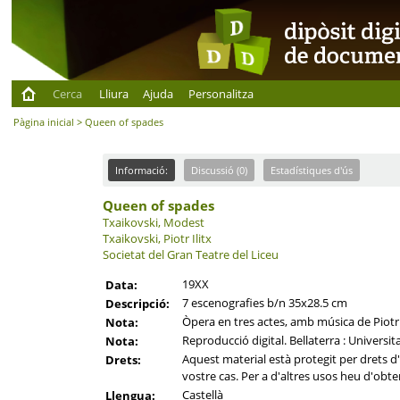
Cerca
Lliura
Ajuda
Personalitza
Pàgina inicial
> Queen of spades
Informació:
Discussió (0)
Estadístiques d'ús
Queen of spades
Txaikovski, Modest
Txaikovski, Piotr Ilitx
Societat del Gran Teatre del Liceu
19XX
Data:
7 escenografies b/n 35x28.5 cm
Descripció:
Òpera en tres actes, amb música de Piotr I
Nota:
Reproducció digital. Bellaterra : Universi
Nota:
Aquest material està protegit per drets d'a
Drets:
vostre cas. Per a d'altres usos heu d'obten
Castellà
Llengua: