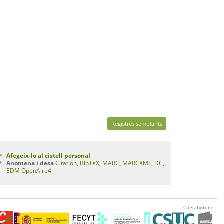
Registres semblants
Afegeix-lo al cistell personal
Anomena i desa
Citation
,
BibTeX
,
MARC
,
MARCXML
,
DC
,
EDM
OpenAire4
Col·laborem