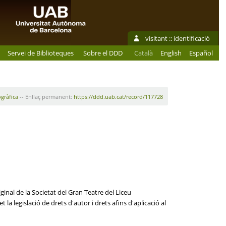
visitant ::
identificació
Servei de Biblioteques
Sobre el DDD
Català
English
Español
ogràfica
-- Enllaç permanent:
https://ddd.uab.cat/record/117728
ginal de la Societat del Gran Teatre del Liceu
la legislació de drets d'autor i drets afins d'aplicació al