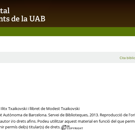
Cita bibli
litx Txaikovski i llibret de Modest Txaikovski
tat Autònoma de Barcelona. Servei de Biblioteques, 2013. Reproducció de l'ori
utor i/o drets afins. Podeu utilitzar aquest material en funció del que permet 
ir permís del(s) titular(s) de drets.