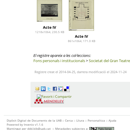
Acte IV
1218x1064, 230.5 KB
Acte IV
861x1064, 171.0 KB
El registre apareix a les col·leccions:
Fons personals i institucionals
>
Societat del Gran Teatre
Registre creat el 2014-04-25, darrera modificació el 2024-11-24
Dipòsit Digital de Documents de la UAB ::
Cerca
::
Lliura
::
Personalitza
::
Ajuda
Powered by
Invenio
v1.1.6
Mantingut per
ddd.bib@uab.cat
::
Metadades subjectes a: