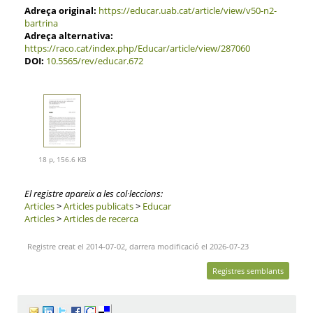
Adreça original:
https://educar.uab.cat/article/view/v50-n2-
bartrina
Adreça alternativa:
https://raco.cat/index.php/Educar/article/view/287060
DOI:
10.5565/rev/educar.672
18 p, 156.6 KB
El registre apareix a les col·leccions:
Articles
>
Articles publicats
>
Educar
Articles
>
Articles de recerca
Registre creat el 2014-07-02, darrera modificació el 2026-07-23
Registres semblants