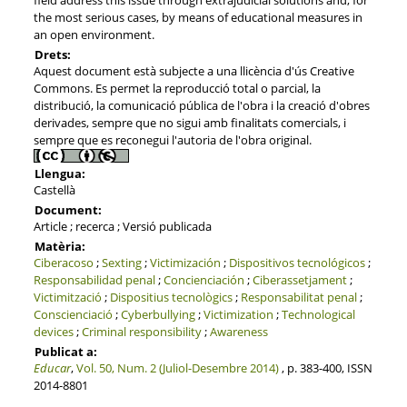
the most serious cases, by means of educational measures in
an open environment.
Drets:
Aquest document està subjecte a una llicència d'ús Creative
Commons. Es permet la reproducció total o parcial, la
distribució, la comunicació pública de l'obra i la creació d'obres
derivades, sempre que no sigui amb finalitats comercials, i
sempre que es reconegui l'autoria de l'obra original.
Llengua:
Castellà
Document:
Article ; recerca ; Versió publicada
Matèria:
Ciberacoso
;
Sexting
;
Victimización
;
Dispositivos tecnológicos
;
Responsabilidad penal
;
Concienciación
;
Ciberassetjament
;
Victimització
;
Dispositius tecnològics
;
Responsabilitat penal
;
Conscienciació
;
Cyberbullying
;
Victimization
;
Technological
devices
;
Criminal responsibility
;
Awareness
Publicat a:
Educar
,
Vol. 50, Num. 2 (Juliol-Desembre 2014)
, p. 383-400, ISSN
2014-8801