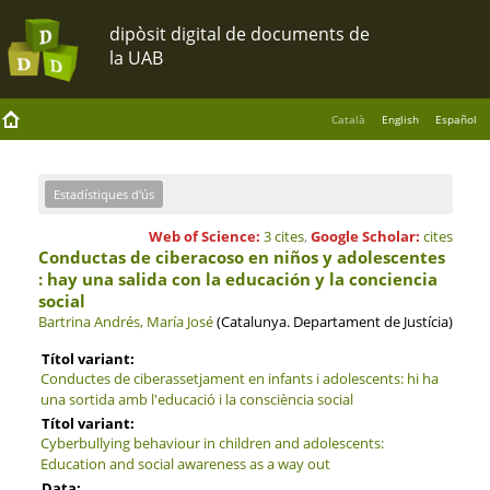
Català
English
Español
Estadístiques d'ús
Web of Science:
3 cites
,
Google Scholar:
cites
Conductas de ciberacoso en niños y adolescentes
: hay una salida con la educación y la conciencia
social
Bartrina Andrés, María José
(Catalunya. Departament de Justícia)
Títol variant:
Conductes de ciberassetjament en infants i adolescents: hi ha
una sortida amb l'educació i la consciència social
Títol variant:
Cyberbullying behaviour in children and adolescents:
Education and social awareness as a way out
Data: