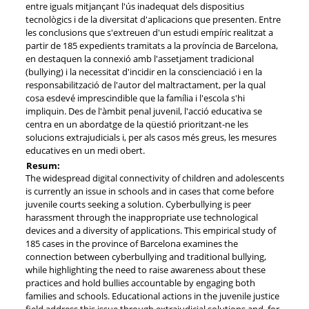
entre iguals mitjançant l'ús inadequat dels dispositius
tecnològics i de la diversitat d'aplicacions que presenten. Entre
les conclusions que s'extreuen d'un estudi empíric realitzat a
partir de 185 expedients tramitats a la província de Barcelona,
en destaquen la connexió amb l'assetjament tradicional
(bullying) i la necessitat d'incidir en la conscienciació i en la
responsabilització de l'autor del maltractament, per la qual
cosa esdevé imprescindible que la família i l'escola s'hi
impliquin. Des de l'àmbit penal juvenil, l'acció educativa se
centra en un abordatge de la qüestió prioritzant-ne les
solucions extrajudicials i, per als casos més greus, les mesures
educatives en un medi obert.
Resum:
The widespread digital connectivity of children and adolescents
is currently an issue in schools and in cases that come before
juvenile courts seeking a solution. Cyberbullying is peer
harassment through the inappropriate use technological
devices and a diversity of applications. This empirical study of
185 cases in the province of Barcelona examines the
connection between cyberbullying and traditional bullying,
while highlighting the need to raise awareness about these
practices and hold bullies accountable by engaging both
families and schools. Educational actions in the juvenile justice
field address this issue through extrajudicial solutions and, for