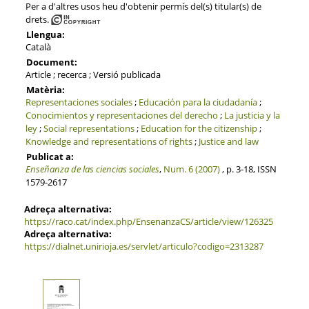
Per a d'altres usos heu d'obtenir permís del(s) titular(s) de
drets.
Llengua:
Català
Document:
Article ; recerca ; Versió publicada
Matèria:
Representaciones sociales
;
Educación para la ciudadanía
;
Conocimientos y representaciones del derecho
;
La justicia y la
ley
;
Social representations
;
Education for the citizenship
;
Knowledge and representations of rights
;
Justice and law
Publicat a:
Enseñanza de las ciencias sociales
,
Num. 6 (2007)
, p. 3-18, ISSN
1579-2617
Adreça alternativa:
https://raco.cat/index.php/EnsenanzaCS/article/view/126325
Adreça alternativa:
https://dialnet.unirioja.es/servlet/articulo?codigo=2313287