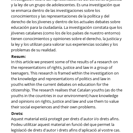
y la ley de un grupo de adolescentes. Es una investigación que
se enmarca dentro de las investigaciones sobre los
conocimientos y las representaciones de la política y del
derecho de los jóvenes y dentro de los actuales debates sobre
educación para la ciudadanía. La investigación constata que los
jóvenes catalanes (como los de los países de nuestro entorno)
tienen conocimientos y opiniones sobre el derecho, la justicia y
la ley y los utilizan para valorar sus experiencias sociales y los
problemas de su realidad.
Resum:
In this article we present some of the results of a research on
the representations of rights, justice and law in a group of
teenagers. This research is framed within the investigation on
the knowledge and representations of politics and law in
youths within the current debates on education for the
citizenship. The research realises that Catalan youths (as do the
youths in the countries in our environment) have knowledge
and opinions on rights, justice and law and use them to value
their social experiences and their own problems.
Drets:
Aquest material està protegit per drets d'autor i/o drets afins.
Podeu utilitzar aquest material en funció del que permet la
legislació de drets d'autor i drets afins d'aplicació al vostre cas.