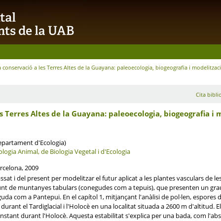
a conservació a les Terres Altes de la Guayana: paleoecologia, biogeografia i modelitzac
Cita bibli
es Terres Altes de la Guayana: paleoecologia, biogeografia i 
Departament d'Ecologia)
ogia Animal, de Biologia Vegetal i d'Ecologia
rcelona, 2009
ssat i del present per modelitzar el futur aplicat a les plantes vasculars de 
nt de muntanyes tabulars (conegudes com a tepuis), que presenten un gr
da com a Pantepui. En el capítol 1, mitjançant l'anàlisi de pol·len, espores 
durant el Tardiglacial i l'Holocè en una localitat situada a 2600 m d'altitud. E
nstant durant l'Holocè. Aquesta estabilitat s'explica per una bada, com l'ab