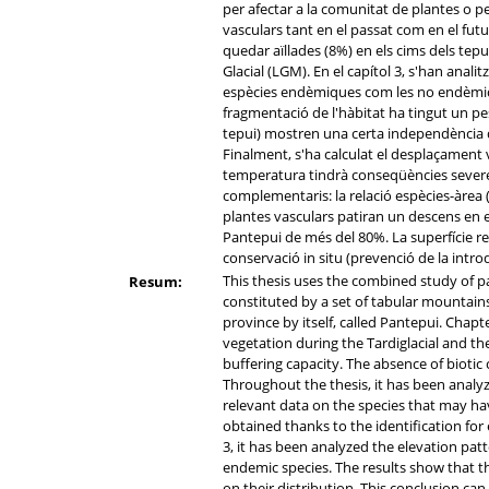
per afectar a la comunitat de plantes o per
vasculars tant en el passat com en el futu
quedar aïllades (8%) en els cims dels tepui
Glacial (LGM). En el capítol 3, s'han analit
espècies endèmiques com les no endèmiqu
fragmentació de l'hàbitat ha tingut un p
tepui) mostren una certa independència del
Finalment, s'ha calculat el desplaçament 
temperatura tindrà conseqüències severes s
complementaris: la relació espècies-àrea 
plantes vasculars patiran un descens en el
Pantepui de més del 80%. La superfície r
conservació in situ (prevenció de la introd
This thesis uses the combined study of p
Resum:
constituted by a set of tabular mountain
province by itself, called Pantepui. Chap
vegetation during the Tardiglacial and th
buffering capacity. The absence of bioti
Throughout the thesis, it has been analyz
relevant data on the species that may ha
obtained thanks to the identification for 
3, it has been analyzed the elevation pa
endemic species. The results show that t
on their distribution. This conclusion ca