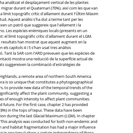
s'ha analitzat el desplaçament vertical de les plantes
t migrar durant el Quaternari (70%), així com les que van
 a límit topogràfic crític d'aïllament durant l'Últim Màxim
titud. Aquest anàlisi s'ha dut a terme tant per les
n un patró que suggereix que l'aïllament i la
 no. Les espècies enèmiques locals (presents en un
: el límit topogràfic crític d'aïllament durant el LGM.
Els resultats han mostrat que aquest augment en la
els capítols 4 i 5 s'han usat tres anàlisis
ció. Tant la SAR com l'ARD preveuen que les espècies de
entació mostra una reducció de la superfície actual de
ats suggereixen la combinació d'estratègies de
a Highlands, a remote area of northern South America
ora is so unique that constitutes a phytogeographical
ers, to provide new data of the temporal trends of the
ignificantly affect the plant community, suggesting a
es of enough intensity to affect plant communities.
 future. For the first case, chapter 2 has provided
8%) in the tops of tepui. These data have been
lation during the last Glacial Maximum (LGM). In chapter
n. This analysis was conducted for both non-endemic and
on and habitat fragmentation has had a major influence
ing in one tepui) show a certain independence of these