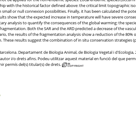
hip with the historical factor defined above: the critical limit topographic 
small or null connexion possibilities. Finally, it has been calculated the po
esults show that the expected increase in temperature will have severe cons
ry analysis to quantify the consequences of the global warming: the species
fragmentation. Both the SAR and the ARD predicted a decrease of the vascular
io, the results of the fragmentation analysis show a reduction of the 80% 
These results suggest the combination of in situ conservation strategies (p
arcelona. Departament de Biologia Animal, de Biologia Vegetal i d'Ecologia,
utor i/o drets afins. Podeu utilitzar aquest material en funció del que permet 
ir permís del(s) titular(s) de drets.
9