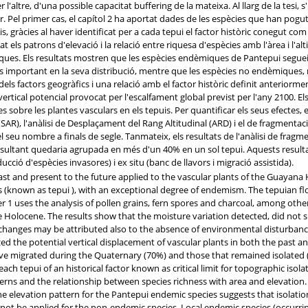
 l'altre, d'una possible capacitat buffering de la mateixa. Al llarg de la tesi, 
r. Pel primer cas, el capítol 2 ha aportat dades de les espècies que han pogu
s, gràcies al haver identificat per a cada tepui el factor històric conegut com
zat els patrons d'elevació i la relació entre riquesa d'espècies amb l'àrea i l'al
es. Els resultats mostren que les espècies endèmiques de Pantepui segueixe
es important en la seva distribució, mentre que les espècies no endèmiques,
s factors geogràfics i una relació amb el factor històric definit anteriorment
vertical potencial provocat per l'escalfament global previst per l'any 2100. 
obre les plantes vasculars en els tepuis. Per quantificar els seus efectes, en 
(SAR), l'anàlisi de Desplaçament del Rang Altitudinal (ARD) i el de fragmenta
 seu nombre a finals de segle. Tanmateix, els resultats de l'anàlisi de fragm
esultant quedaria agrupada en més d'un 40% en un sol tepui. Aquests result
ucció d'espècies invasores) i ex situ (banc de llavors i migració assistida).
ast and present to the future applied to the vascular plants of the Guayan
s (known as tepui ), with an exceptional degree of endemism. The tepuian fl
ter 1 uses the analysis of pollen grains, fern spores and charcoal, among oth
e Holocene. The results show that the moisture variation detected, did not s
c changes may be attributed also to the absence of environmental disturbanc
ed the potential vertical displacement of vascular plants in both the past and
ve migrated during the Quaternary (70%) and those that remained isolated (
each tepui of an historical factor known as critical limit for topographic iso
tterns and the relationship between species richness with area and elevatio
he elevation pattern for the Pantepui endemic species suggests that isolati
n not be applied for the non-endemic species. Local endemic species (occurr