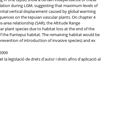
isolation during LGM, suggesting that maximum levels of
tential vertical displacement caused by global warming
equences on the tepuian vascular plants. On chapter 4
-area relationship (SAR), the Altitude Range
 plant species due to habitat loss at the end of the
of the Pantepui habitat. The remaining habitat would be
revention of introduction of invasive species) and ex
 2009
la legislació de drets d'autor i drets afins d'aplicació al