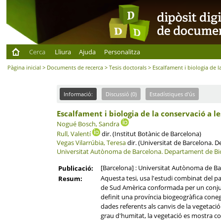
Cerca
Lliura
Ajuda
Personalitza
Pàgina inicial
>
Documents de recerca
>
Tesis doctorals
> Escalfament i biologia de l
Informació:
Discussió (0)
Estadístiques d'ús
Escalfament i biologia de la conservació a l
Nogué Bosch, Sandra
Rull, Valentí
dir. (Institut Botànic de Barcelona)
Vegas Vilarrúbia, Teresa
dir. (Universitat de Barcelona. 
Universitat Autònoma de Barcelona.
Departament de Biol
[Barcelona] : Universitat Autònoma de Ba
Publicació:
Aquesta tesi, usa l'estudi combinat del pa
Resum:
de Sud Amèrica conformada per un conju
definit una província biogeogràfica conegu
dades referents als canvis de la vegetació 
grau d'humitat, la vegetació es mostra co