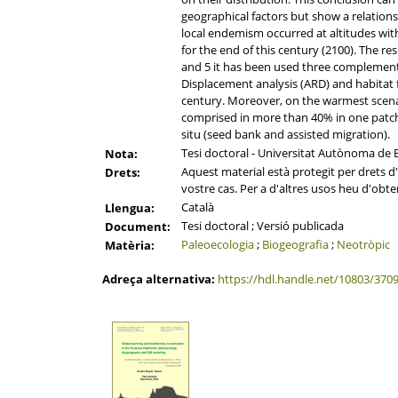
geographical factors but show a relations
local endemism occurred at altitudes with 
for the end of this century (2100). The r
and 5 it has been used three complementa
Displacement analysis (ARD) and habitat 
century. Moreover, on the warmest scenar
comprised in more than 40% in one patch. 
situ (seed bank and assisted migration).
Tesi doctoral - Universitat Autònoma de B
Nota:
Aquest material està protegit per drets d'a
Drets:
vostre cas. Per a d'altres usos heu d'obten
Català
Llengua:
Tesi doctoral ; Versió publicada
Document:
Paleoecologia
;
Biogeografia
;
Neotròpic
Matèria:
Adreça alternativa:
https://hdl.handle.net/10803/370