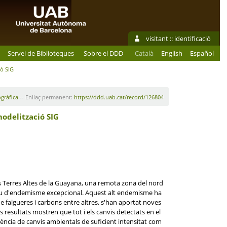
visitant ::
identificació
Servei de Biblioteques
Sobre el DDD
Català
English
Español
ió SIG
ogràfica
-- Enllaç permanent:
https://ddd.uab.cat/record/126804
modelització SIG
les Terres Altes de la Guayana, una remota zona del nord
au d'endemisme excepcional. Aquest alt endemisme ha
de falgueres i carbons entre altres, s'han aportat noves
ls resultats mostren que tot i els canvis detectats en el
sència de canvis ambientals de suficient intensitat com