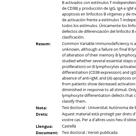
B activados con estímulos T-independientes
de CD38) y producción de IgG, IgA e IgM en
apoptosis en linfocitos B vírgenes y de m
de activación frente a estímulos T-indepe
todos los estímulos. Únicamente los linfo
defectos de diferenciación del linfocito 
clasificación.
Common Variable Immunodeficiency is a 
Resum:
unknown, although a failure on final B l
of alteration of their memory B lymphocy
studied whether several essential steps o
proliferation) on B lymphocytes activated 
differentiation (CD38 expression) and Ig
absence of anti-IgM; and (iii) apoptosis
from patients show decreased activation i
diminished in response to all stimuli. On
lymphocyte differentiation defects that 
classify them.
Tesi doctoral - Universitat Autònoma de B
Nota:
Aquest material està protegit per drets d'a
Drets:
vostre cas. Per a d'altres usos heu d'obten
Castellà
Llengua:
Tesi doctoral ; Versió publicada
Document: