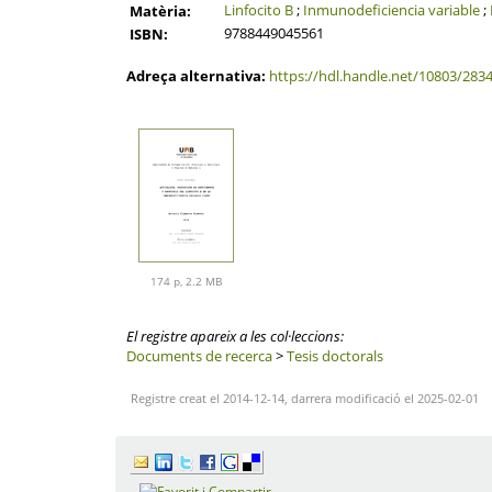
Linfocito B
;
Inmunodeficiencia variable
;
Matèria:
9788449045561
ISBN:
Adreça alternativa:
https://hdl.handle.net/10803/283
174 p, 2.2 MB
El registre apareix a les col·leccions:
Documents de recerca
>
Tesis doctorals
Registre creat el 2014-12-14, darrera modificació el 2025-02-01