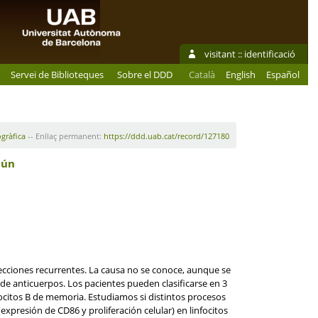
visitant ::
identificació
Servei de Biblioteques
Sobre el DDD
Català
English
Español
ogràfica
-- Enllaç permanent:
https://ddd.uab.cat/record/127180
mún
ciones recurrentes. La causa no se conoce, aunque se
a de anticuerpos. Los pacientes pueden clasificarse en 3
focitos B de memoria. Estudiamos si distintos procesos
 (expresión de CD86 y proliferación celular) en linfocitos