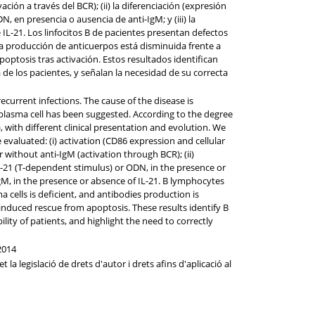
ión a través del BCR); (ii) la diferenciación (expresión
 en presencia o ausencia de anti-IgM; y (iii) la
IL-21. Los linfocitos B de pacientes presentan defectos
 la producción de anticuerpos está disminuida frente a
optosis tras activación. Estos resultados identifican
 de los pacientes, y señalan la necesidad de su correcta
rent infections. The cause of the disease is
plasma cell has been suggested. According to the degree
with different clinical presentation and evolution. We
 evaluated: (i) activation (CD86 expression and cellular
 without anti-IgM (activation through BCR); (ii)
L-21 (T-dependent stimulus) or ODN, in the presence or
gM, in the presence or absence of IL-21. B lymphocytes
 cells is deficient, and antibodies production is
induced rescue from apoptosis. These results identify B
ty of patients, and highlight the need to correctly
2014
la legislació de drets d'autor i drets afins d'aplicació al