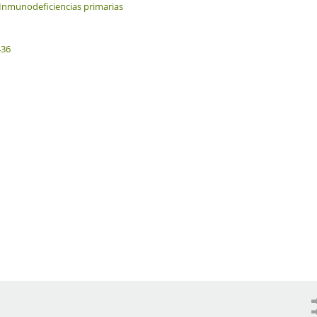
Inmunodeficiencias primarias
436