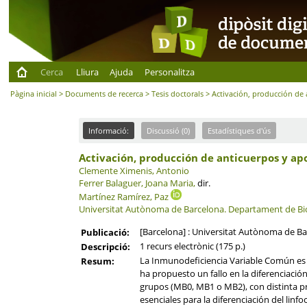
Cerca
Lliura
Ajuda
Personalitza
Pàgina inicial
>
Documents de recerca
>
Tesis doctorals
> Activación, producción de 
Informació:
Discussió (0)
Estadístiques d'ús
Activación, producción de anticuerpos y apo
Clemente Ximenis, Antonio
Ferrer Balaguer, Joana Maria,
dir.
Martínez Ramírez, Paz
Universitat Autònoma de Barcelona.
Departament de Biol
[Barcelona] : Universitat Autònoma de Ba
Publicació:
1 recurs electrònic (175 p.)
Descripció:
La Inmunodeficiencia Variable Común es
Resum:
ha propuesto un fallo en la diferenciació
grupos (MB0, MB1 o MB2), con distinta pre
esenciales para la diferenciación del linfo