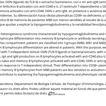
: ODN (ligando de TLR-9) o extractos bacterianos, con o sin anti-IgM (activac
 linfocitos B activados con anti-CD40 e IL-21 (estímulo T-dependiente) u ODN,
emoria activados con anti-CD40, ODN o anti-IgM, en presencia o ausencia de 
ndientes. Su diferenciación hacia células plasmáticas CD38+ es deficiente, y
citos B de memoria de pacientes MB0 son menos sensibles al rescate de la ap
B que ayudan a explicar la hipogammaglobulinemia y la variabilidad fenotípica
heterogeneous syndrome characterized by hypogammaglobulinemia and recur
ymphocyte differentiation into memory B lymphocyte or antibody-secreting 
tes compartment, patients are classified into 3 groups (MB0, MB1 and MB2), 
n B lymphocyte differentiation are altered in patients. With this purpose, we
with T-independent stimuli: ODN (TLR-9 ligand) or bacterial extracts, with or
G, IgA and IgM production on B lymphocytes activated with anti-CD40 plus I
 on naïve and memory B lymphocytes activated with anti-CD40, ODN or anti-I
n response to T-independent stimuli. Their differentiation into CD38+ plasma
ly memory B lymphocytes from MB0 patients are less sensitive to activation-
contribute to explaining the hypogammaglobulinemia and phenotypic variabili
arcelona. Departament de Biologia Cel·lular, de Fisiologia i d'Immunologia, 
utor i/o drets afins. Podeu utilitzar aquest material en funció del que permet 
ir permís del(s) titular(s) de drets.