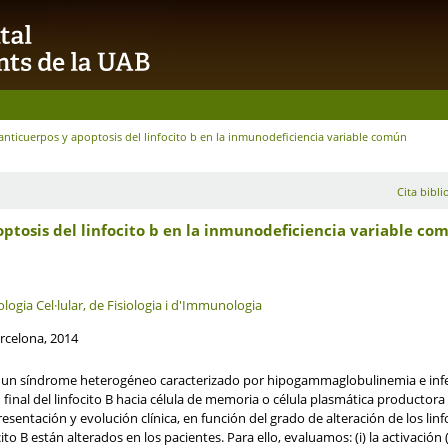
anticuerpos y apoptosis del linfocito b en la inmunodeficiencia variable común
Cita bibli
ptosis del linfocito b en la inmunodeficiencia variable co
ogia Cel·lular, de Fisiologia i d'Immunologia
rcelona, 2014
 un síndrome heterogéneo caracterizado por hipogammaglobulinemia e infec
n final del linfocito B hacia célula de memoria o célula plasmática productor
sentación y evolución clínica, en función del grado de alteración de los lin
cito B están alterados en los pacientes. Para ello, evaluamos: (i) la activación