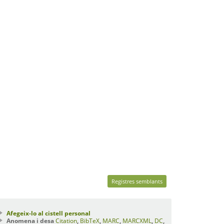
Registres semblants
Afegeix-lo al cistell personal
Anomena i desa
Citation
,
BibTeX
,
MARC
,
MARCXML
,
DC
,