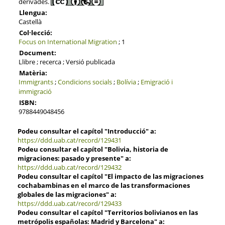
derivades.
Llengua:
Castellà
Col·lecció:
Focus on International Migration
; 1
Document:
Llibre ; recerca ; Versió publicada
Matèria:
Immigrants
;
Condicions socials
;
Bolívia
;
Emigració i
immigració
ISBN:
9788449048456
Podeu consultar el capítol "Introducció" a:
https://ddd.uab.cat/record/129431
Podeu consultar el capítol "Bolivia, historia de
migraciones: pasado y presente" a:
https://ddd.uab.cat/record/129432
Podeu consultar el capítol "El impacto de las migraciones
cochabambinas en el marco de las transformaciones
globales de las migraciones" a:
https://ddd.uab.cat/record/129433
Podeu consultar el capítol "Territorios bolivianos en las
metrópolis españolas: Madrid y Barcelona" a: