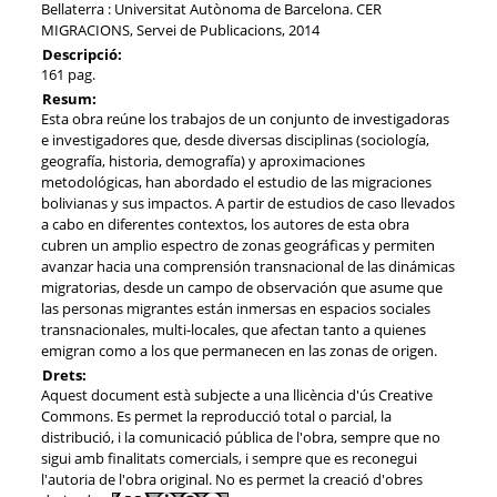
Bellaterra : Universitat Autònoma de Barcelona. CER
MIGRACIONS, Servei de Publicacions, 2014
Descripció:
161 pag.
Resum:
Esta obra reúne los trabajos de un conjunto de investigadoras
e investigadores que, desde diversas disciplinas (sociología,
geografía, historia, demografía) y aproximaciones
metodológicas, han abordado el estudio de las migraciones
bolivianas y sus impactos. A partir de estudios de caso llevados
a cabo en diferentes contextos, los autores de esta obra
cubren un amplio espectro de zonas geográficas y permiten
avanzar hacia una comprensión transnacional de las dinámicas
migratorias, desde un campo de observación que asume que
las personas migrantes están inmersas en espacios sociales
transnacionales, multi-locales, que afectan tanto a quienes
emigran como a los que permanecen en las zonas de origen.
Drets:
Aquest document està subjecte a una llicència d'ús Creative
Commons. Es permet la reproducció total o parcial, la
distribució, i la comunicació pública de l'obra, sempre que no
sigui amb finalitats comercials, i sempre que es reconegui
l'autoria de l'obra original. No es permet la creació d'obres