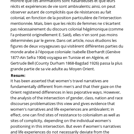
montre que ces affirmations sont hasardeuses et que leurs
récits et expériences de vie sont ambivalents; ainsi, on peut
observer autant de complicités que de résistances au fait
colonial, en fonction de la position particulière de l'intersection
mentionnée. Mais, bien que les récits de femmes ne s'écartent
pas nécessairement du discours colonial hégémonique (comme
l'a présenté originellement E. Said), elles n'en sont pas moins
déterminées par le genre. Dans cet article, nous étudions les
figures de deux voyageuses qui visitèrent différentes parties du
monde arabe à l'époque coloniale: Isabelle Eberhardt (Genève
1877-Aïn Sefra 1904) voyagea en Tunisie et en Algérie, et
Gertrude Bell (County Durham 1868-Bagdad 1926) passa la plus
grande partie de sa vie adulte au Moyen Orient.
Resum:
It has been asserted that women's travel narratives are
fundamentally different from men's and that their gaze on the
Orient registered differences in less pejorative ways. However,
the analysis of the intersection of gender, class, nation and race
discourses problematizes this view and gives evidence that
women's narratives and life experiences are ambivalent; in
effect, one can find sites of resistance to colonialism as well as
sites of complicity, depending on the individual women's
positioning in this intersection. But even if women's narratives
and life experiences do not necessarily deviate from the