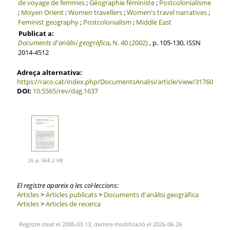
de voyage de femmes
;
Géographie féministe
;
Postcolonialisme
;
Moyen Orient
;
Women travellers
;
Women's travel narratives
;
Feminist geography
;
Postcolonialism
;
Middle East
Publicat a:
Documents d'anàlisi geogràfica
,
N. 40 (2002)
, p. 105-130, ISSN
2014-4512
Adreça alternativa:
https://raco.cat/index.php/DocumentsAnalisi/article/view/31760
DOI:
10.5565/rev/dag.1637
26 p, 368.2 KB
El registre apareix a les col·leccions:
Articles
>
Articles publicats
>
Documents d'anàlisi geogràfica
Articles
>
Articles de recerca
Registre creat el 2006-03-13, darrera modificació el 2026-06-26