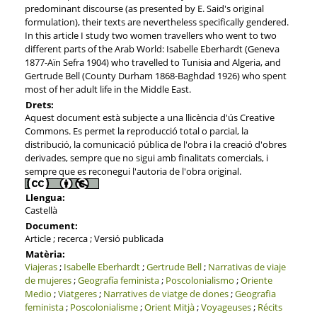
predominant discourse (as presented by E. Said's original
formulation), their texts are nevertheless specifically gendered.
In this article I study two women travellers who went to two
different parts of the Arab World: Isabelle Eberhardt (Geneva
1877-Aïn Sefra 1904) who travelled to Tunisia and Algeria, and
Gertrude Bell (County Durham 1868-Baghdad 1926) who spent
most of her adult life in the Middle East.
Drets:
Aquest document està subjecte a una llicència d'ús Creative
Commons. Es permet la reproducció total o parcial, la
distribució, la comunicació pública de l'obra i la creació d'obres
derivades, sempre que no sigui amb finalitats comercials, i
sempre que es reconegui l'autoria de l'obra original.
Llengua:
Castellà
Document:
Article ; recerca ; Versió publicada
Matèria:
Viajeras
;
Isabelle Eberhardt
;
Gertrude Bell
;
Narrativas de viaje
de mujeres
;
Geografía feminista
;
Poscolonialismo
;
Oriente
Medio
;
Viatgeres
;
Narratives de viatge de dones
;
Geografia
feminista
;
Poscolonialisme
;
Orient Mitjà
;
Voyageuses
;
Récits