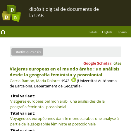
Català
English
Español
Estadístiques d'ús
Google Scholar:
cites
Viajeras europeas en el mundo árabe : un análisis
desde la geografía feminista y poscolonial
Garcia-Ramon, Maria Dolores
1943-
(Universitat Autònoma
de Barcelona. Departament de Geografia)
Títol variant:
Viatgeres europees pel món àrab : una anàlisi des de la
geografia feminista i poscolonial
Títol variant:
Voyageuses européennes dans le monde arabe : une analyse à
partie de la géographie féministe et postcoloniale
Títol variant: