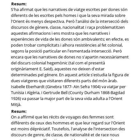
Resum:
S'ha afirmat que les narratives de viatge escrites per dones són
diferents de les escrites pels homes i que la seva mirada sobre
l'Orient és menys despectiva. Però l'anàlisi de la intersecció dels
discursos de gènere, classe, nacionalitat i raça problematitzen
aquestes afirmacions i ens mostra que les narratives i
experiències de vida de les dones són ambivalents; en efecte, es
poden trobar complicitats i alhora resistències al fet colonial,
segons la posició particular en l'esmentada intersecció. Però
encara que les narratives de dones no s'apartin necessàriament
del discurs colonial hegemònic (tal com el presentà
originàriament E. Said), aquestes no deixen d'estar
determinades pel gènere. En aquest article s'estudia la figura de
dues viatgeres que visitaren diferents parts del món àrab.
Isabelle Eberhardt (Ginebra 1877- Aïn Sefra 1904) va viatjar per
Tunísia i Algèria, i Gertrude Bell (County Durham 1868-Bagdad
1926) va passar la major part de la seva vida adulta a l'Orient
Mitjà.
Resum:
On a affirmé que les récits de voyages des femmes sont
différents de ceux des hommes et que leur regard sur l'Orient
est moins dépréciatif. Toutefois, l'analyse de l'intersection des
discours de genre, de classe, de nationalité et de race nous