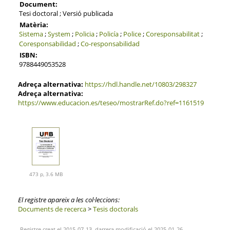
Document:
Tesi doctoral ; Versió publicada
Matèria:
Sistema
;
System
;
Policia
;
Policía
;
Police
;
Coresponsabilitat
;
Coresponsabilidad
;
Co-responsabilidad
ISBN:
9788449053528
Adreça alternativa:
https://hdl.handle.net/10803/298327
Adreça alternativa:
https://www.educacion.es/teseo/mostrarRef.do?ref=1161519
473 p, 3.6 MB
El registre apareix a les col·leccions:
Documents de recerca
>
Tesis doctorals
Registre creat el 2015-07-13, darrera modificació el 2025-01-26