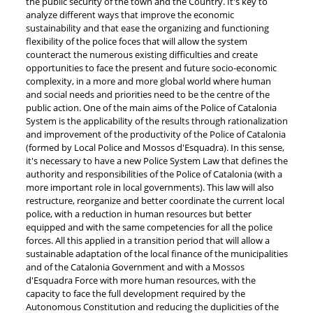
the public security of the town and the Country. It's key to
analyze different ways that improve the economic
sustainability and that ease the organizing and functioning
flexibility of the police foces that will allow the system
counteract the numerous existing difficulties and create
opportunities to face the present and future socio-economic
complexity, in a more and more global world where human
and social needs and priorities need to be the centre of the
public action. One of the main aims of the Police of Catalonia
System is the applicability of the results through rationalization
and improvement of the productivity of the Police of Catalonia
(formed by Local Police and Mossos d'Esquadra). In this sense,
it's necessary to have a new Police System Law that defines the
authority and responsibilities of the Police of Catalonia (with a
more important role in local governments). This law will also
restructure, reorganize and better coordinate the current local
police, with a reduction in human resources but better
equipped and with the same competencies for all the police
forces. All this applied in a transition period that will allow a
sustainable adaptation of the local finance of the municipalities
and of the Catalonia Government and with a Mossos
d'Esquadra Force with more human resources, with the
capacity to face the full development required by the
Autonomous Constitution and reducing the duplicities of the