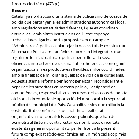
1 recurs electrònic (473 p.)
Resum:
Catalunya no disposa d'un sistema de policia sinó de cossos de
policia que pertanyen a les administracions autonòmica i local,
amb regulacions estatutàries diferents, i que es coordinen
entre elles i amb altres institucions de l'Estat espanyol. El
treball d'investigació aporta propostes en el camp de
l'Administració policial al plantejar la necessitat de construir un
Sistema de Policia amb un ànim reformista i integrador, que
reguli i ordeni l'actual marc policial per millorar la seva
eficiència amb criteris de racionalitat i coherència, aconseguint
organitzacions més productives i flexibles, millor coordinades,
amb la finalitat de millorar la qualitat de vida de la ciutadania.
Aquest sistema reforma per homogeneitzar, reconsiderant el
paper de les autoritats en matèria policial, l'assignació de
competències, responsabilitats i recursos dels cossos de policia
així com la irrenunciable aportació del món local a la seguretat
pública del municipi i del País. Cal analitzar vies que millorin la
sostenibilitat econòmica i que facilitin la flexibilitat
organitzativa i funcional dels cossos policials, que han de
permetre al Sistema contrarestar les nombroses dificultats
existents i generar oportunitats per fer front a la present i
futura complexitat sòcio-econòmica, en un món cada cop més