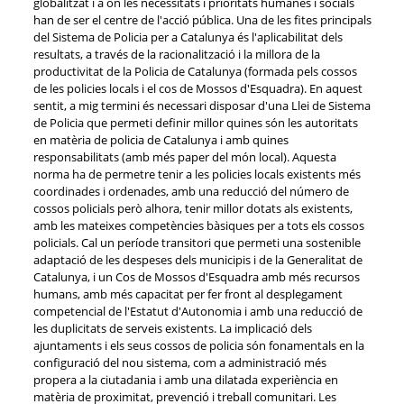
globalitzat i a on les necessitats i prioritats humanes i socials
han de ser el centre de l'acció pública. Una de les fites principals
del Sistema de Policia per a Catalunya és l'aplicabilitat dels
resultats, a través de la racionalització i la millora de la
productivitat de la Policia de Catalunya (formada pels cossos
de les policies locals i el cos de Mossos d'Esquadra). En aquest
sentit, a mig termini és necessari disposar d'una Llei de Sistema
de Policia que permeti definir millor quines són les autoritats
en matèria de policia de Catalunya i amb quines
responsabilitats (amb més paper del món local). Aquesta
norma ha de permetre tenir a les policies locals existents més
coordinades i ordenades, amb una reducció del número de
cossos policials però alhora, tenir millor dotats als existents,
amb les mateixes competències bàsiques per a tots els cossos
policials. Cal un període transitori que permeti una sostenible
adaptació de les despeses dels municipis i de la Generalitat de
Catalunya, i un Cos de Mossos d'Esquadra amb més recursos
humans, amb més capacitat per fer front al desplegament
competencial de l'Estatut d'Autonomia i amb una reducció de
les duplicitats de serveis existents. La implicació dels
ajuntaments i els seus cossos de policia són fonamentals en la
configuració del nou sistema, com a administració més
propera a la ciutadania i amb una dilatada experiència en
matèria de proximitat, prevenció i treball comunitari. Les