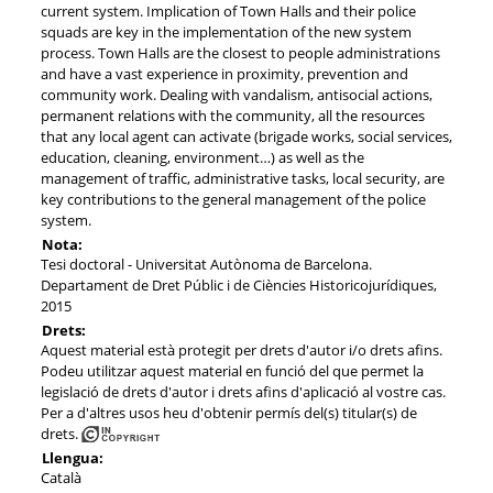
current system. Implication of Town Halls and their police
squads are key in the implementation of the new system
process. Town Halls are the closest to people administrations
and have a vast experience in proximity, prevention and
community work. Dealing with vandalism, antisocial actions,
permanent relations with the community, all the resources
that any local agent can activate (brigade works, social services,
education, cleaning, environment…) as well as the
management of traffic, administrative tasks, local security, are
key contributions to the general management of the police
system.
Nota:
Tesi doctoral - Universitat Autònoma de Barcelona.
Departament de Dret Públic i de Ciències Historicojurídiques,
2015
Drets:
Aquest material està protegit per drets d'autor i/o drets afins.
Podeu utilitzar aquest material en funció del que permet la
legislació de drets d'autor i drets afins d'aplicació al vostre cas.
Per a d'altres usos heu d'obtenir permís del(s) titular(s) de
drets.
Llengua:
Català