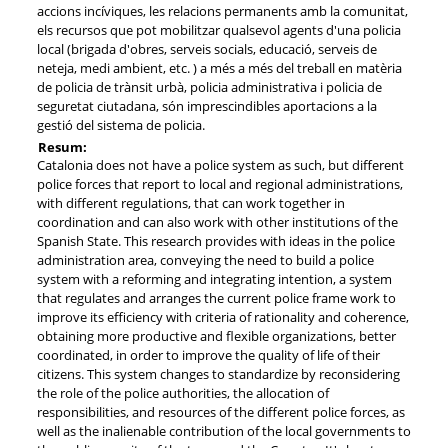
accions incíviques, les relacions permanents amb la comunitat,
els recursos que pot mobilitzar qualsevol agents d'una policia
local (brigada d'obres, serveis socials, educació, serveis de
neteja, medi ambient, etc. ) a més a més del treball en matèria
de policia de trànsit urbà, policia administrativa i policia de
seguretat ciutadana, són imprescindibles aportacions a la
gestió del sistema de policia.
Resum:
Catalonia does not have a police system as such, but different
police forces that report to local and regional administrations,
with different regulations, that can work together in
coordination and can also work with other institutions of the
Spanish State. This research provides with ideas in the police
administration area, conveying the need to build a police
system with a reforming and integrating intention, a system
that regulates and arranges the current police frame work to
improve its efficiency with criteria of rationality and coherence,
obtaining more productive and flexible organizations, better
coordinated, in order to improve the quality of life of their
citizens. This system changes to standardize by reconsidering
the role of the police authorities, the allocation of
responsibilities, and resources of the different police forces, as
well as the inalienable contribution of the local governments to