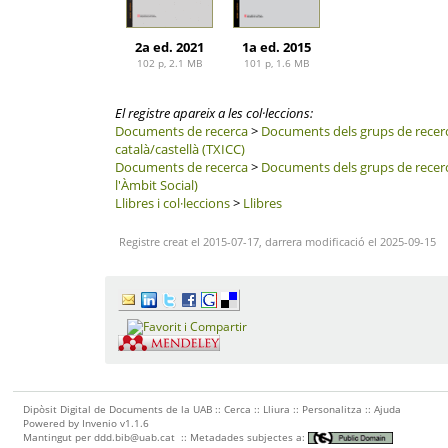
2a ed. 2021
1a ed. 2015
102 p, 2.1 MB
101 p, 1.6 MB
El registre apareix a les col·leccions:
Documents de recerca
>
Documents dels grups de recer
català/castellà (TXICC)
Documents de recerca
>
Documents dels grups de recer
l'Àmbit Social)
Llibres i col·leccions
>
Llibres
Registre creat el 2015-07-17, darrera modificació el 2025-09-15
Dipòsit Digital de Documents de la UAB ::
Cerca
::
Lliura
::
Personalitza
::
Ajuda
Powered by
Invenio
v1.1.6
Mantingut per
ddd.bib@uab.cat
::
Metadades subjectes a: