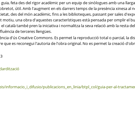
 guia, feta des del rigor acadèmic per un equip de sinòlogues amb una llarga 
 sobretot, útil. Amb l'augment en els darrers temps de la presència xinesa al 
ocietat, des del món acadèmic, fins a les biblioteques, passant per sales d'exp
otiu, una obra d'aquestes característiques està pensada per omplir el buit 
 català també pren la iniciativa i normalitza la seva relació amb la resta del
fluència de terceres llengües.
ncia d'ús Creative Commons. Es permet la reproducció total o parcial, la dis
re que es reconegui l'autoria de l'obra original. No es permet la creació d'ob
3
dardització
eis/informacio_i_difusio/publicacions_en_linia/btpl_col/guia-per-al-tractam