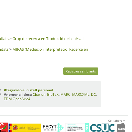
itats
>
Grup de recerca en Traducció del xinès al
itats
>
MIRAS (Mediació i Interpretació: Recerca en
Registres semblants
Afegeix-lo al cistell personal
Anomena i desa
Citation
,
BibTeX
,
MARC
,
MARCXML
,
DC
,
EDM
OpenAire4
Col·laborem