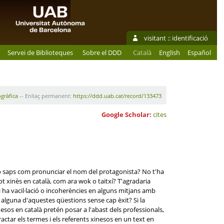
visitant ::
identificació
Servei de Biblioteques
Sobre el DDD
Català
English
Español
ogràfica
-- Enllaç permanent:
https://ddd.uab.cat/record/133473
Google Scholar:
cites
 no saps com pronunciar el nom del protagonista? No t'ha
 xinès en català, com ara wok o taitxí? T'agradaria
 ha vacil·lació o incoherències en alguns mitjans amb
 alguna d'aquestes qüestions sense cap èxit? Si la
esos en català pretén posar a l'abast dels professionals,
ractar els termes i els referents xinesos en un text en