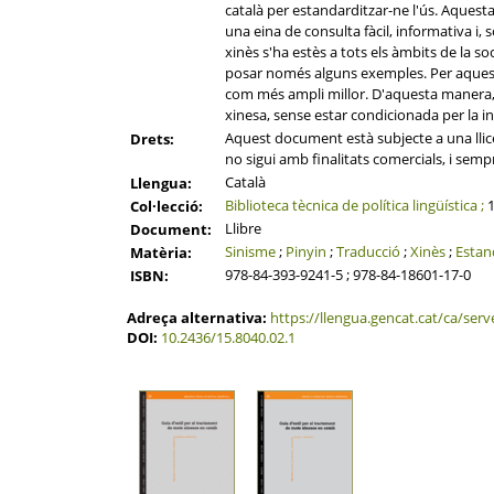
català per estandarditzar-ne l'ús. Aquesta
una eina de consulta fàcil, informativa i,
xinès s'ha estès a tots els àmbits de la s
posar només alguns exemples. Per aquest m
com més ampli millor. D'aquesta manera, el
xinesa, sense estar condicionada per la in
Aquest document està subjecte a una llicè
Drets:
no sigui amb finalitats comercials, i semp
Català
Llengua:
Biblioteca tècnica de política lingüística ;
1
Col·lecció:
Llibre
Document:
Sinisme
;
Pinyin
;
Traducció
;
Xinès
;
Estan
Matèria:
978-84-393-9241-5 ; 978-84-18601-17-0
ISBN:
Adreça alternativa:
https://llengua.gencat.cat/ca/serv
DOI:
10.2436/15.8040.02.1