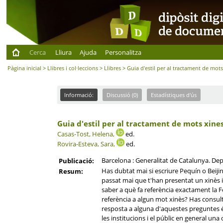
Cerca
Lliura
Ajuda
Personalitza
Pàgina inicial
>
Llibres i col·leccions
>
Llibres
> Guia d'estil per al tractament de mots
Informació:
Discussió (0)
Estadístiques d'ús
Guia d'estil per al tractament de mots xine
Casas-Tost, Helena,
ed.
Rovira-Esteva, Sara,
ed.
Barcelona : Generalitat de Catalunya. De
Publicació:
Has dubtat mai si escriure Pequín o Beiji
Resum:
passat mai que t'han presentat un xinès i
saber a què fa referència exactament la F
referència a algun mot xinès? Has consult
resposta a alguna d'aquestes preguntes és 
les institucions i el públic en general una