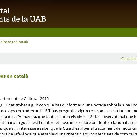
 xinesos en català
Cita bibli
sos en català
partament de Cultura , 2015
ng? T'has trobat algun cop que has d'informar d'una notícia sobre la Xina i
 no saps com adreçar-t'hi? T'has preguntat algun cop com cal escriure un mot
esta de la Primavera, que tant celebren els xinesos? Has observat mai que hi
at mai una guia d'estil o Internet buscant resoldre un dubte relacionat amb
que sí, t'interessarà saber que la Guia d'estil per al tractament de mots xin
 obra de referència que estableixi uns criteris clars i consensuats de com cal t