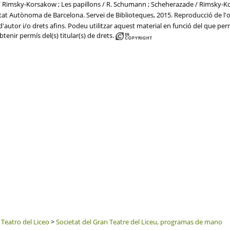
che / Rimsky-Korsakow ; Les papillons / R. Schumann ; Scheherazade / Rimsky-
sitat Autònoma de Barcelona. Servei de Biblioteques, 2015. Reproducció de l'or
'autor i/o drets afins. Podeu utilitzar aquest material en funció del que perme
btenir permís del(s) titular(s) de drets.
 Teatro del Liceo
>
Societat del Gran Teatre del Liceu, programas de mano