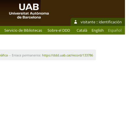
visitante ::
identificación
Servicio de Bibliotecas
Sobre el DDD
Català
English
Español
ráfica
-- Enlace permanente:
https://ddd.uab.cat/record/133786