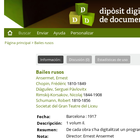
Buscar
Enviar
Ayuda
Personalizar
Página principal
> Bailes rusos
Información:
Discusión (0)
Estadísticas de uso
Bailes rusos
Ansermet, Ernest
Chopin, Frédéric
1810-1849
Diàguilev, Serguei Pàvlovitx
Rimskij-Korsakov, Nicolaj
1844-1908
Schumann, Robert
1810-1856
Societat del Gran Teatre del Liceu
Barcelona : 1917
Fecha:
1 volum il.
Descripción:
De cada obra s'ha digitalitzat un program
Resumen:
Director: Ernest Ansermet
Nota: