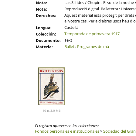
Las Sílfides / Chopin ; El sol de la no
Nota:
Reproducció digital. Bellaterra : Univer
Nota:
Aquest material està protegit per drets d
Derechos:
al vostre cas. Per a d'altres usos heu d'o
Castellà
Lengua:
Temporada de primavera 1917
Colección:
Text
Documento:
Ballet
;
Programes de mà
Materia:
10 p, 3.0 MB
El registro aparece en las colecciones:
Fondos personales e institucionales
>
Sociedad del Gran