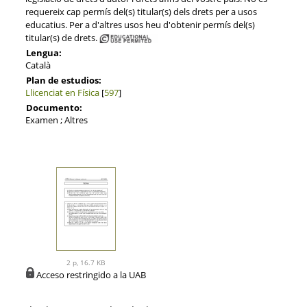
requereix cap permís del(s) titular(s) dels drets per a usos
educatius. Per a d'altres usos heu d'obtenir permís del(s)
titular(s) de drets.
Lengua:
Català
Plan de estudios:
Llicenciat en Física
[
597
]
Documento:
Examen ; Altres
2 p, 16.7 KB
Acceso restringido a la UAB