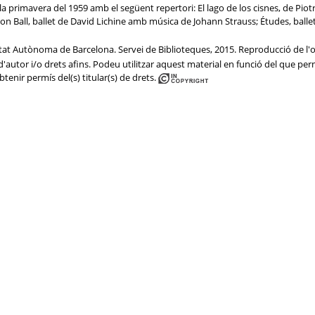
 primavera del 1959 amb el següent repertori: El lago de los cisnes, de Piot
tion Ball, ballet de David Lichine amb música de Johann Strauss; Études, bal
sitat Autònoma de Barcelona. Servei de Biblioteques, 2015. Reproducció de l'or
'autor i/o drets afins. Podeu utilitzar aquest material en funció del que perme
btenir permís del(s) titular(s) de drets.