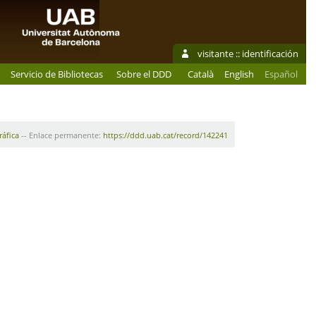
visitante ::
identificación
Servicio de Bibliotecas
Sobre el DDD
Català
English
Español
ráfica
-- Enlace permanente:
https://ddd.uab.cat/record/142241