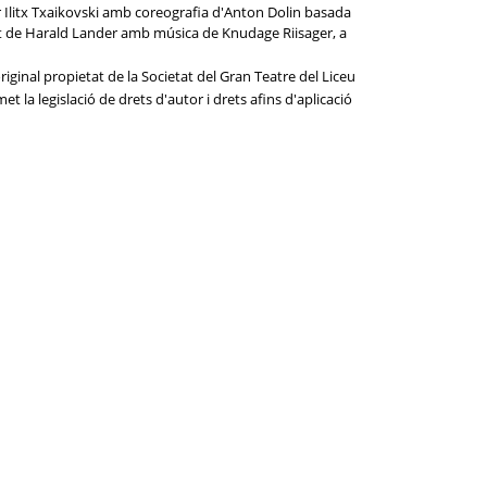
r Ilitx Txaikovski amb coreografia d'Anton Dolin basada
let de Harald Lander amb música de Knudage Riisager, a
iginal propietat de la Societat del Gran Teatre del Liceu
t la legislació de drets d'autor i drets afins d'aplicació