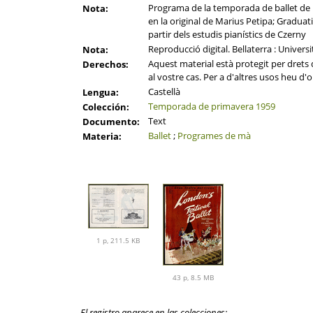
Programa de la temporada de ballet de la
Nota:
en la original de Marius Petipa; Gradua
partir dels estudis pianístics de Czerny
Reproducció digital. Bellaterra : Univer
Nota:
Aquest material està protegit per drets d
Derechos:
al vostre cas. Per a d'altres usos heu d'o
Castellà
Lengua:
Temporada de primavera 1959
Colección:
Text
Documento:
Ballet
;
Programes de mà
Materia:
1 p, 211.5 KB
43 p, 8.5 MB
El registro aparece en las colecciones: