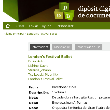
Buscar
Enviar
Ayuda
Personalizar
Página principal
> London's Festival Ballet
Información:
Discusión (0)
Estadísticas de uso
London's Festival Ballet
Dolin, Anton
Lichine, David
Strauss, Johann
Txaikovski, Piotr Ilitx
London's Festival Ballet
Barcelona : 1959
Fecha:
1 volum il.
Descripción:
De cada obra s'ha digitalitzat un program
Nota:
Empresa: Juan A. Pamias
Nota:
Orquestra Simfònica del Gran Teatre del
Nota: