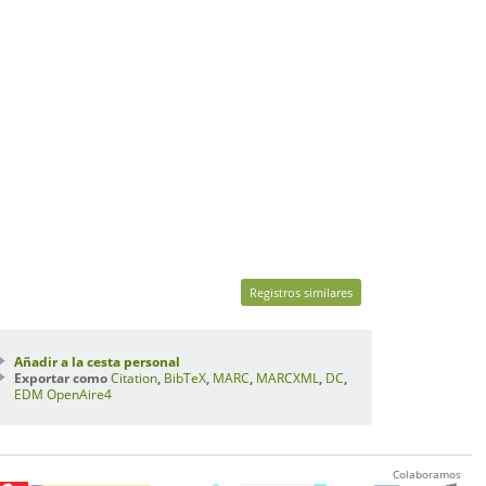
Registros similares
Añadir a la cesta personal
Exportar como
Citation
,
BibTeX
,
MARC
,
MARCXML
,
DC
,
EDM
OpenAire4
Colaboramos