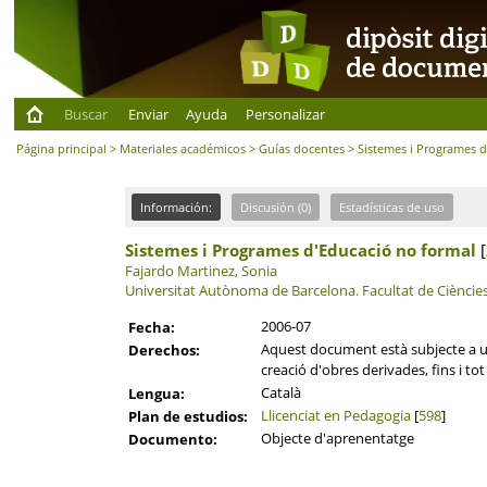
Buscar
Enviar
Ayuda
Personalizar
Página principal
>
Materiales académicos
>
Guías docentes
> Sistemes i Programes d
Información:
Discusión (0)
Estadísticas de uso
Sistemes i Programes d'Educació no formal
[
Fajardo Martinez, Sonia
Universitat Autònoma de Barcelona.
Facultat de Cièncie
2006-07
Fecha:
Aquest document està subjecte a una
Derechos:
creació d'obres derivades, fins i to
Català
Lengua:
Llicenciat en Pedagogia
[
598
]
Plan de estudios:
Objecte d'aprenentatge
Documento: