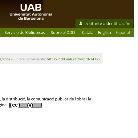
visitante ::
identificación
Servicio de Bibliotecas
Sobre el DDD
Català
English
Español
gráfica
-- Enlace permanente:
https://ddd.uab.cat/record/14358
 distribució, la comunicació pública de l'obra i la
ginal.