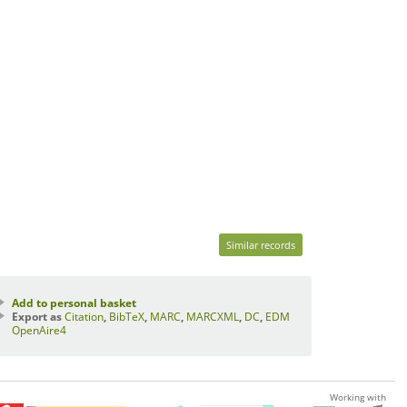
Similar records
Add to personal basket
Export as
Citation
,
BibTeX
,
MARC
,
MARCXML
,
DC
,
EDM
OpenAire4
Working with