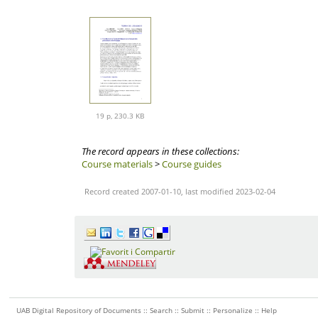
19 p, 230.3 KB
The record appears in these collections:
Course materials
>
Course guides
Record created 2007-01-10, last modified 2023-02-04
UAB Digital Repository of Documents ::
Search
::
Submit
::
Personalize
::
Help