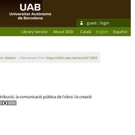
guest ::
login
Library Service
About DDD
Català
English
Español
ic citation
-- Permanent link:
https://ddd.uab.cat/record/14363
ibució, la comunicació pública de l'obra i la creació