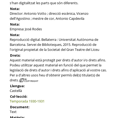
s'han digitalitzat les parts que són diferents.
Nota:
Director: Antonio Votto ; direcció escènica, Vicenzo
dell'Agostino ; mestre de cor, Antonio Capdevila
Nota:
Empresa: José Rodes
Nota:
Reproducció digital. Bellaterra : Universitat Autònoma de
Barcelona. Servei de Biblioteques, 2015. Reproducció de
l'original propietat de la Societat del Gran Teatre del Liceu
Drets:
Aquest material està protegit per drets d'autor i/o drets afins.
Podeu utilitzar aquest material en funció del que permet la
legislació de drets d'autor i drets afins d'aplicació al vostre cas.
Per a d'altres usos heu d'obtenir permís del(s) titular(s) de
drets.
Llengua:
Castellà
Col·lecció:
Temporada 1930-1931
Document:
Text
Matèria: