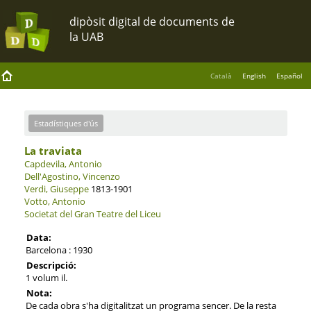
Català
English
Español
Estadístiques d'ús
La traviata
Capdevila, Antonio
Dell'Agostino, Vincenzo
Verdi, Giuseppe
1813-1901
Votto, Antonio
Societat del Gran Teatre del Liceu
Data:
Barcelona : 1930
Descripció:
1 volum il.
Nota:
De cada obra s'ha digitalitzat un programa sencer. De la resta