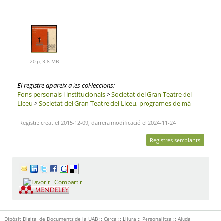
20 p, 3.8 MB
El registre apareix a les col·leccions:
Fons personals i institucionals
>
Societat del Gran Teatre del
Liceu
>
Societat del Gran Teatre del Liceu, programes de mà
Registre creat el 2015-12-09, darrera modificació el 2024-11-24
Registres semblants
Dipòsit Digital de Documents de la UAB ::
Cerca
::
Lliura
::
Personalitza
::
Ajuda