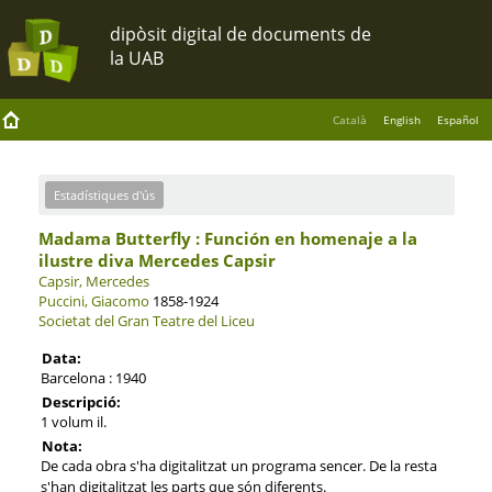
Català
English
Español
Estadístiques d'ús
Madama Butterfly : Función en homenaje a la
ilustre diva Mercedes Capsir
Capsir, Mercedes
Puccini, Giacomo
1858-1924
Societat del Gran Teatre del Liceu
Data:
Barcelona : 1940
Descripció:
1 volum il.
Nota:
De cada obra s'ha digitalitzat un programa sencer. De la resta
s'han digitalitzat les parts que són diferents.