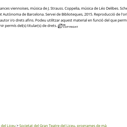
ances viennoises, música de J. Strauss. Coppelia, música de Léo Delibes. S
tat Autònoma de Barcelona. Servei de Biblioteques, 2015. Reproducció de l'ori
utor i/o drets afins. Podeu utilitzar aquest material en funció del que permet 
ir permís del(s) titular(s) de drets.
 del Liceu
>
Societat del Gran Teatre del Liceu, programes de mà