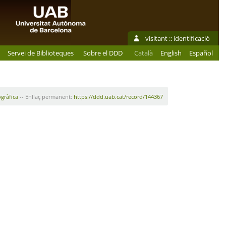
visitant ::
identificació
Servei de Biblioteques
Sobre el DDD
Català
English
Español
ogràfica
-- Enllaç permanent:
https://ddd.uab.cat/record/144367