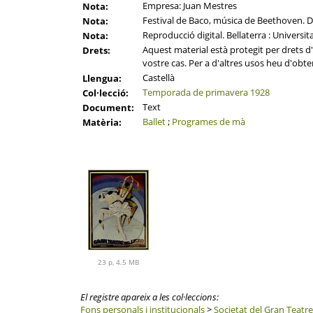
Empresa: Juan Mestres
Nota:
Festival de Baco, música de Beethoven. D
Nota:
Reproducció digital. Bellaterra : Universi
Nota:
Aquest material està protegit per drets d'a
Drets:
vostre cas. Per a d'altres usos heu d'obten
Castellà
Llengua:
Temporada de primavera 1928
Col·lecció:
Text
Document:
Ballet
;
Programes de mà
Matèria:
23 p, 4.5 MB
El registre apareix a les col·leccions:
Fons personals i institucionals
>
Societat del Gran Teatre