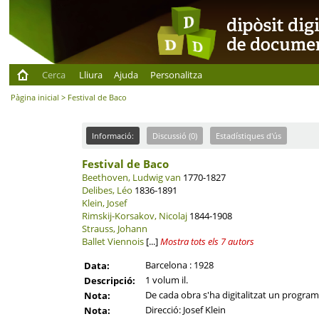
Cerca
Lliura
Ajuda
Personalitza
Pàgina inicial
> Festival de Baco
Informació:
Discussió (0)
Estadístiques d'ús
Festival de Baco
Beethoven, Ludwig van
1770-1827
Delibes, Léo
1836-1891
Klein, Josef
Rimskij-Korsakov, Nicolaj
1844-1908
Strauss, Johann
Ballet Viennois
[...]
Mostra tots els 7 autors
Barcelona : 1928
Data:
1 volum il.
Descripció:
De cada obra s'ha digitalitzat un programa 
Nota:
Direcció: Josef Klein
Nota: