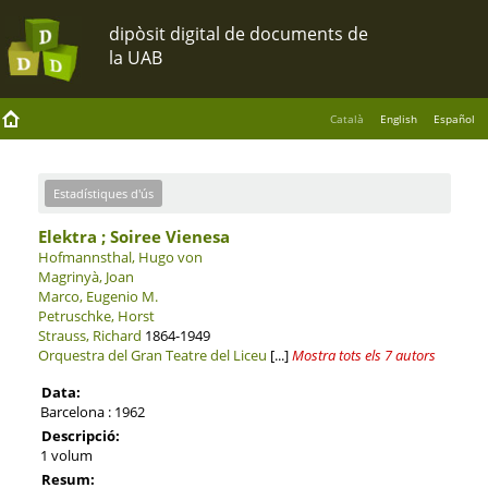
Català
English
Español
Estadístiques d'ús
Elektra ; Soiree Vienesa
Hofmannsthal, Hugo von
Magrinyà, Joan
Marco, Eugenio M.
Petruschke, Horst
Strauss, Richard
1864-1949
Orquestra del Gran Teatre del Liceu
[...]
Mostra tots els 7 autors
Data:
Barcelona : 1962
Descripció:
1 volum
Resum: