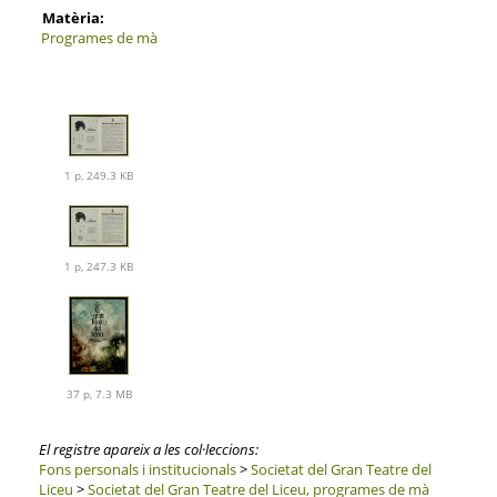
Matèria:
Programes de mà
1 p, 249.3 KB
1 p, 247.3 KB
37 p, 7.3 MB
El registre apareix a les col·leccions:
Fons personals i institucionals
>
Societat del Gran Teatre del
Liceu
>
Societat del Gran Teatre del Liceu, programes de mà