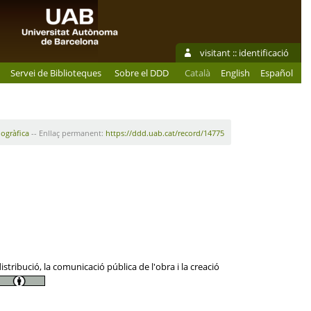
visitant ::
identificació
Servei de Biblioteques
Sobre el DDD
Català
English
Español
iogràfica
-- Enllaç permanent:
https://ddd.uab.cat/record/14775
tribució, la comunicació pública de l'obra i la creació