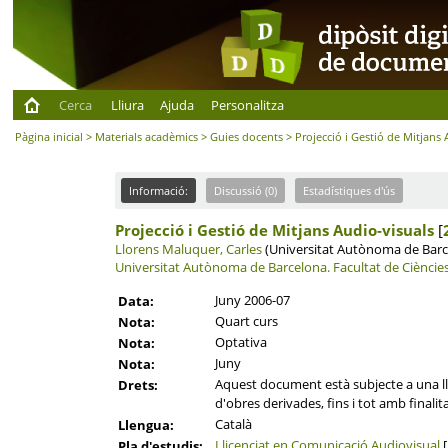
Cerca
Lliura
Ajuda
Personalitza
Pàgina inicial
>
Materials acadèmics
>
Guies docents
> Projecció i Gestió de Mitjans 
Informació:
Discussió (0)
Estadístiques d'ús
Projecció i Gestió de Mitjans Audio-visuals
[
Llorens Maluquer, Carles
(Universitat Autònoma de Barce
Universitat Autònoma de Barcelona.
Facultat de Cièncie
Juny 2006-07
Data:
Quart curs
Nota:
Optativa
Nota:
Juny
Nota:
Aquest document està subjecte a una llic
Drets:
d'obres derivades, fins i tot amb finalit
Català
Llengua:
Llicenciat en Comunicació Audiovisual
[
Pla d'estudis: