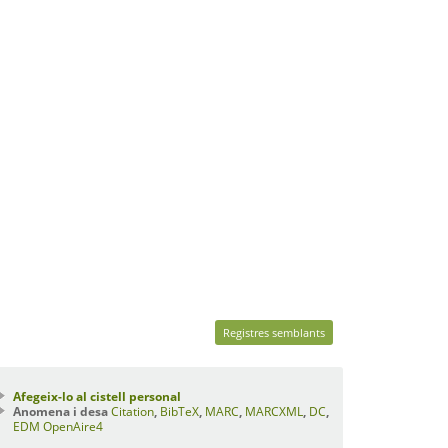
Registres semblants
Afegeix-lo al cistell personal
Anomena i desa
Citation
,
BibTeX
,
MARC
,
MARCXML
,
DC
,
EDM
OpenAire4