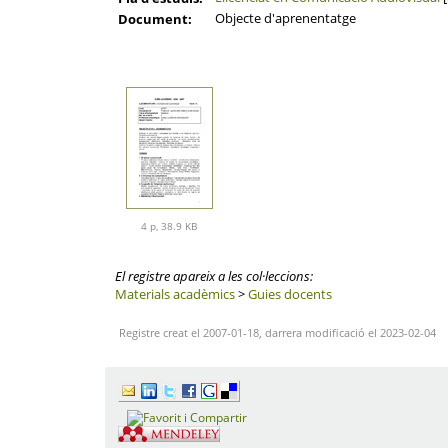
Objecte d'aprenentatge
Document:
4 p, 38.9 KB
El registre apareix a les col·leccions:
Materials acadèmics
>
Guies docents
Registre creat el 2007-01-18, darrera modificació el 2023-02-04