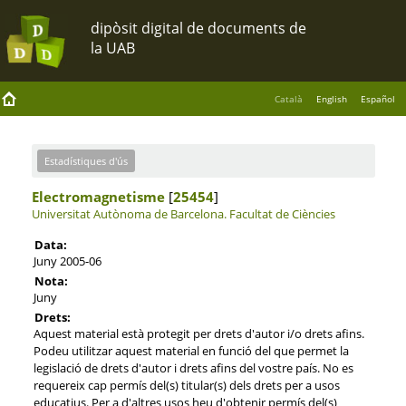
Català
English
Español
Estadístiques d'ús
Electromagnetisme
[
25454
]
Universitat Autònoma de Barcelona.
Facultat de Ciències
Data:
Juny 2005-06
Nota:
Juny
Drets:
Aquest material està protegit per drets d'autor i/o drets afins.
Podeu utilitzar aquest material en funció del que permet la
legislació de drets d'autor i drets afins del vostre país. No es
requereix cap permís del(s) titular(s) dels drets per a usos
educatius. Per a d'altres usos heu d'obtenir permís del(s)