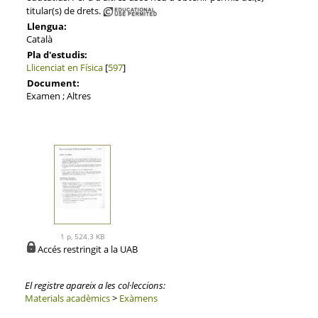
titular(s) de drets.
Llengua:
Català
Pla d'estudis:
Llicenciat en Física
[
597
]
Document:
Examen ; Altres
1 p, 524.3 KB
Accés restringit a la UAB
El registre apareix a les col·leccions:
Materials acadèmics
>
Exàmens