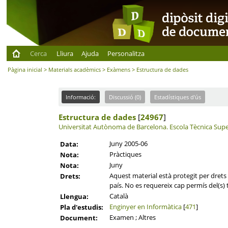
Cerca
Lliura
Ajuda
Personalitza
Pàgina inicial
>
Materials acadèmics
>
Exàmens
> Estructura de dades
Informació:
Discussió (0)
Estadístiques d'ús
Estructura de dades
[
24967
]
Universitat Autònoma de Barcelona.
Escola Tècnica Supe
Juny 2005-06
Data:
Pràctiques
Nota:
Juny
Nota:
Aquest material està protegit per drets d
Drets:
país. No es requereix cap permís del(s) t
Català
Llengua:
Enginyer en Informàtica
[
471
]
Pla d'estudis:
Examen ; Altres
Document: