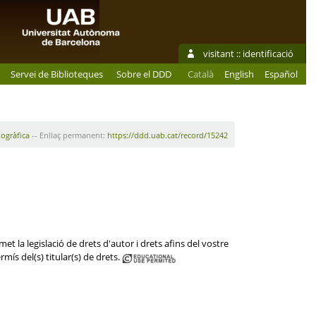
visitant ::
identificació
Servei de Biblioteques
Sobre el DDD
Català
English
Español
iogràfica
-- Enllaç permanent:
https://ddd.uab.cat/record/15242
et la legislació de drets d'autor i drets afins del vostre
mís del(s) titular(s) de drets.