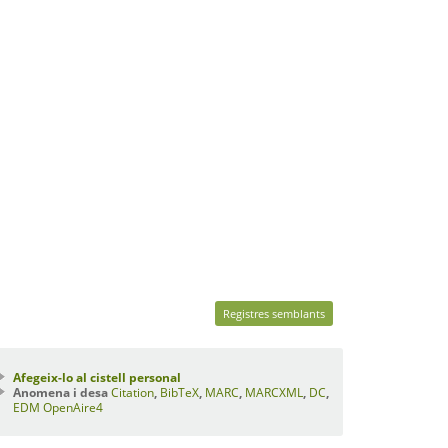
Registres semblants
Afegeix-lo al cistell personal
Anomena i desa
Citation
,
BibTeX
,
MARC
,
MARCXML
,
DC
,
EDM
OpenAire4