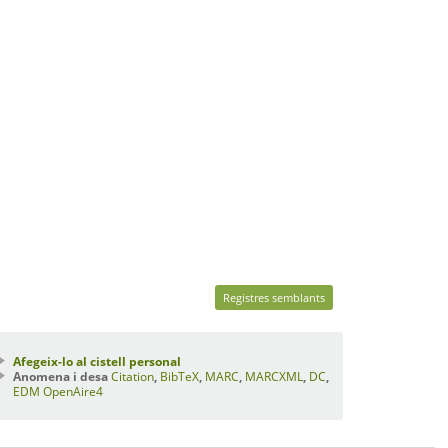
Registres semblants
Afegeix-lo al cistell personal
Anomena i desa
Citation
,
BibTeX
,
MARC
,
MARCXML
,
DC
,
EDM
OpenAire4