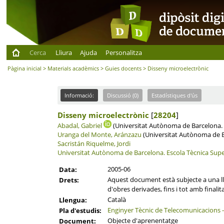
Cerca
Lliura
Ajuda
Personalitza
Pàgina inicial
>
Materials acadèmics
>
Guies docents
> Disseny microelectrònic
Informació:
Discussió (0)
Estadístiques d'ús
Disseny microelectrònic
[
28204
]
Abadal, Gabriel
(Universitat Autònoma de Barcelona. 
Uranga del Monte, Aránzazu
(Universitat Autònoma de B
Sacristán Riquelme, Jordi
Universitat Autònoma de Barcelona.
Escola Tècnica Supe
2005-06
Data:
Aquest document està subjecte a una llic
Drets:
d'obres derivades, fins i tot amb finalit
Català
Llengua:
Enginyer Tècnic de Telecomunicacions -
Pla d'estudis:
Objecte d'aprenentatge
Document: