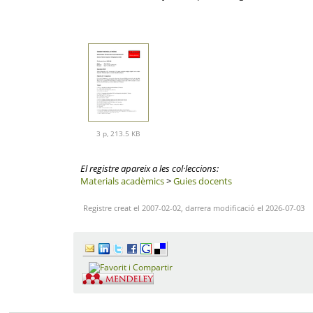
3 p, 213.5 KB
El registre apareix a les col·leccions:
Materials acadèmics
>
Guies docents
Registre creat el 2007-02-02, darrera modificació el 2026-07-03