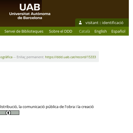
visitant ::
identificació
Servei de Biblioteques
Sobre el DDD
Català
English
Español
iogràfica
-- Enllaç permanent:
https://ddd.uab.cat/record/15333
tribució, la comunicació pública de l'obra i la creació