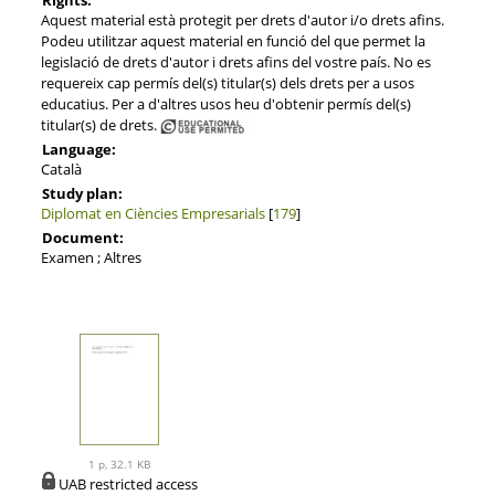
Aquest material està protegit per drets d'autor i/o drets afins.
Podeu utilitzar aquest material en funció del que permet la
legislació de drets d'autor i drets afins del vostre país. No es
requereix cap permís del(s) titular(s) dels drets per a usos
educatius. Per a d'altres usos heu d'obtenir permís del(s)
titular(s) de drets.
Language:
Català
Study plan:
Diplomat en Ciències Empresarials
[
179
]
Document:
Examen ; Altres
1 p, 32.1 KB
UAB restricted access