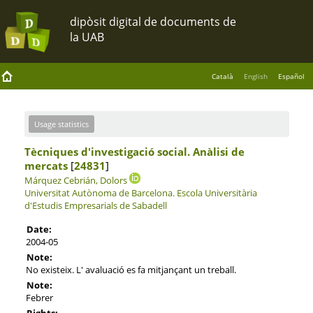
Català
English
Español
Usage statistics
Tècniques d'investigació social. Anàlisi de
mercats
[
24831
]
Márquez Cebrián, Dolors
Universitat Autònoma de Barcelona.
Escola Universitària
d'Estudis Empresarials de Sabadell
Date:
2004-05
Note:
No existeix. L' avaluació es fa mitjançant un treball.
Note:
Febrer
Rights: