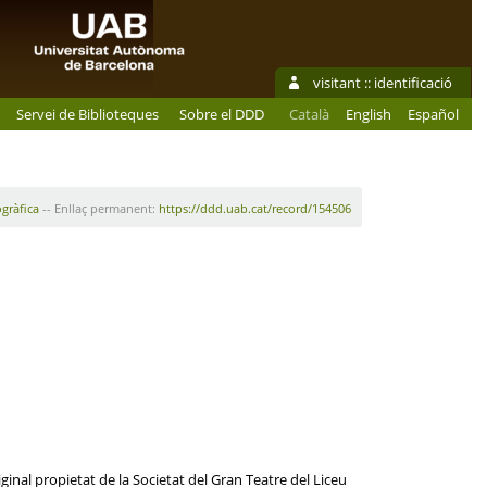
visitant ::
identificació
Servei de Biblioteques
Sobre el DDD
Català
English
Español
ogràfica
-- Enllaç permanent:
https://ddd.uab.cat/record/154506
ginal propietat de la Societat del Gran Teatre del Liceu