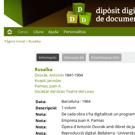
Cerca
Lliura
Ajuda
Personalitza
Pàgina inicial
> Rusalka
Informació:
Discussió (0)
Estadístiques d'ús
Rusalka
Dvorák, Antonín
1841-1904
Kvapil, Jaroslav
Pamias, Juan A.
Societat del Gran Teatre del Liceu
Barcelona : 1964
Data:
1 volum
Descripció:
De cada obra s'ha digitalitzat un programa 
Nota:
Empresa Juan A. Pamias
Nota:
Òpera d'Antonín Dvorák amb llibret de Ja
Nota:
Reproducció digital. Bellaterra : Universi
Nota: