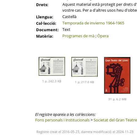
Aquest material està protegit per drets d'a
Drets:
vostre cas. Per a d'altres usos heu d'obten
Castellà
Llengua:
Temporada de invierno 1964-1965
Col·lecció:
Text
Document:
Programes de mà
;
Òpera
Matèria:
1 p, 242.3 KB
1 p, 217.0 KB
31 p, 6.2 MB
El registre apareix a les col·leccions:
Fons personals i institucionals
>
Societat del Gran Teatre
Registre creat el 2016-05-23, darrera modificació el 2024-11-23