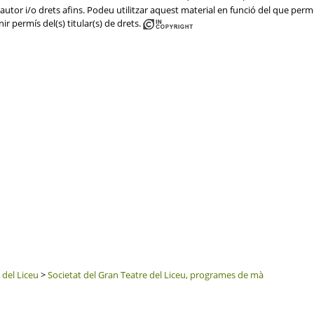
utor i/o drets afins. Podeu utilitzar aquest material en funció del que permet 
ir permís del(s) titular(s) de drets.
 del Liceu
>
Societat del Gran Teatre del Liceu, programes de mà