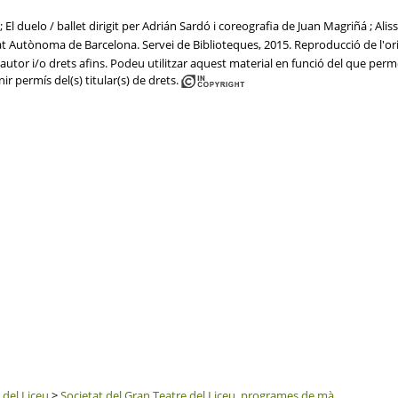
; El duelo / ballet dirigit per Adrián Sardó i coreografia de Juan Magriñá ; Alis
tat Autònoma de Barcelona. Servei de Biblioteques, 2015. Reproducció de l'ori
utor i/o drets afins. Podeu utilitzar aquest material en funció del que permet 
ir permís del(s) titular(s) de drets.
 del Liceu
>
Societat del Gran Teatre del Liceu, programes de mà