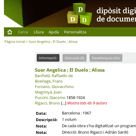
Cerca
Lliura
Ajuda
Personalitza
Pàgina inicial
> Suor Angelica ; El Duelo ; Alissa
Informació:
Discussió (0)
Estadístiques d'ús
Suor Angelica ; El Duelo ; Alissa
Banfield, Raffaello de
Boerlage, Frans
Forzano, Giovacchino
Magrinyà, Joan
Puccini, Giacomo
1858-1924
Rigacci, Bruno
[...]
Mostra tots els 9 autors
Barcelona : 1967
Data:
1 volum
Descripció:
De cada obra s'ha digitalitzat un programa 
Nota:
Direcció: Bruno Rigacci i Adrián Sardó
Nota: