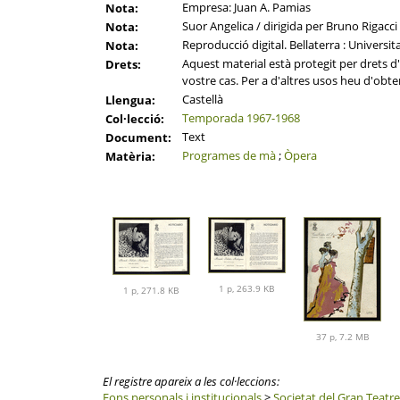
Empresa: Juan A. Pamias
Nota:
Suor Angelica / dirigida per Bruno Rigacci 
Nota:
Reproducció digital. Bellaterra : Universi
Nota:
Aquest material està protegit per drets d'a
Drets:
vostre cas. Per a d'altres usos heu d'obten
Castellà
Llengua:
Temporada 1967-1968
Col·lecció:
Text
Document:
Programes de mà
;
Òpera
Matèria:
1 p, 263.9 KB
1 p, 271.8 KB
37 p, 7.2 MB
El registre apareix a les col·leccions:
Fons personals i institucionals
>
Societat del Gran Teatre