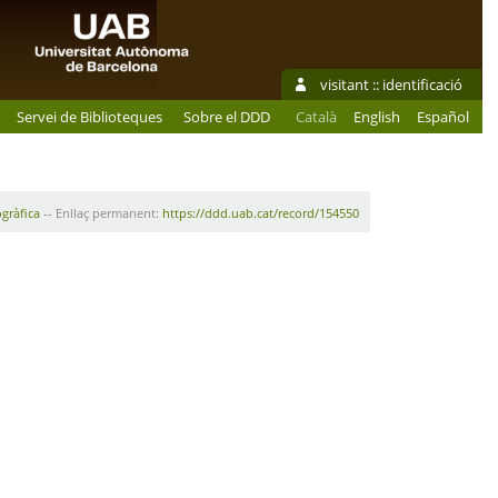
visitant ::
identificació
Servei de Biblioteques
Sobre el DDD
Català
English
Español
ogràfica
-- Enllaç permanent:
https://ddd.uab.cat/record/154550