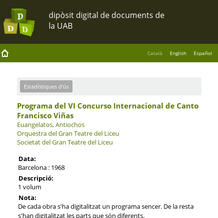
Català
English
Español
Estadístiques d'ús
Programa del VI Concurso Internacional de Canto
Francisco Viñas
Euangelatos, Antiochos
Orquestra del Gran Teatre del Liceu
Societat del Gran Teatre del Liceu
Data:
Barcelona : 1968
Descripció:
1 volum
Nota:
De cada obra s'ha digitalitzat un programa sencer. De la resta
s'han digitalitzat les parts que són diferents.