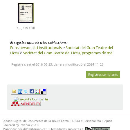
3 p, 415.7 KB
El registre apareix a les col·leccions:
Fons personals i institucionals
>
Societat del Gran Teatre del
Liceu
>
Societat del Gran Teatre del Liceu, programes de mà
Registre creat el 2016-05-23, darrera modificació el 2024-11-23
Registres semblants
Dipòsit Digital de Documents de la UAB ::
Cerca
::
Lliura
::
Personalitza
::
Ajuda
Powered by
Invenio
v1.1.6
Mantingut per
ddd.bib@uab.cat
::
Metadades subjectes a: