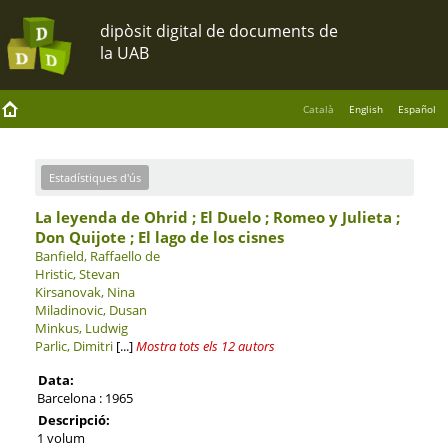
Català
English
Español
Estadístiques d'ús
La leyenda de Ohrid ; El Duelo ; Romeo y Julieta ;
Don Quijote ; El lago de los cisnes
Banfield, Raffaello de
Hristic, Stevan
Kirsanovak, Nina
Miladinovic, Dusan
Minkus, Ludwig
Parlic, Dimitri
[...]
Mostra tots els 12 autors
Data:
Barcelona : 1965
Descripció:
1 volum