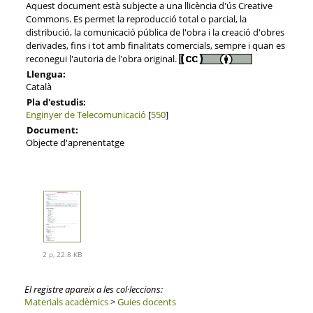
Aquest document està subjecte a una llicència d'ús Creative
Commons. Es permet la reproducció total o parcial, la
distribució, la comunicació pública de l'obra i la creació d'obres
derivades, fins i tot amb finalitats comercials, sempre i quan es
reconegui l'autoria de l'obra original.
Llengua:
Català
Pla d'estudis:
Enginyer de Telecomunicació
[
550
]
Document:
Objecte d'aprenentatge
2 p, 22.8 KB
El registre apareix a les col·leccions:
Materials acadèmics
>
Guies docents