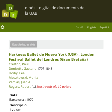
Català
English
Español
Estadístiques d'ús
Harkness Ballet de Nueva York (USA) ; London
Festival Ballet del Londres (Gran Bretaña)
Creston, Paul
Donizetti, Gaetano
1797-1848
Hoiby, Lee
Moszkowski, Moritz
Pamias, Juan A.
Rogers, Robert
[...]
Mostra tots els 10 autors
Data:
Barcelona : 1970
Descripció:
1 volum