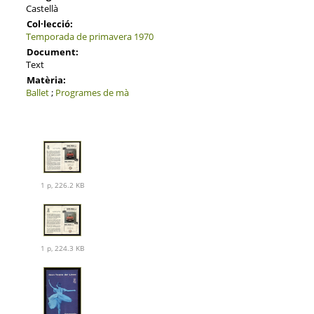
Castellà
Col·lecció:
Temporada de primavera 1970
Document:
Text
Matèria:
Ballet
;
Programes de mà
1 p, 226.2 KB
1 p, 224.3 KB