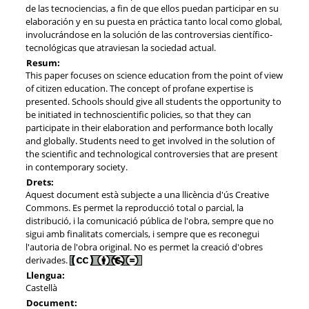
de las tecnociencias, a fin de que ellos puedan participar en su
elaboración y en su puesta en práctica tanto local como global,
involucrándose en la solución de las controversias científico-
tecnológicas que atraviesan la sociedad actual.
Resum:
This paper focuses on science education from the point of view
of citizen education. The concept of profane expertise is
presented. Schools should give all students the opportunity to
be initiated in technoscientific policies, so that they can
participate in their elaboration and performance both locally
and globally. Students need to get involved in the solution of
the scientific and technological controversies that are present
in contemporary society.
Drets:
Aquest document està subjecte a una llicència d'ús Creative
Commons. Es permet la reproducció total o parcial, la
distribució, i la comunicació pública de l'obra, sempre que no
sigui amb finalitats comercials, i sempre que es reconegui
l'autoria de l'obra original. No es permet la creació d'obres
derivades.
Llengua:
Castellà
Document: