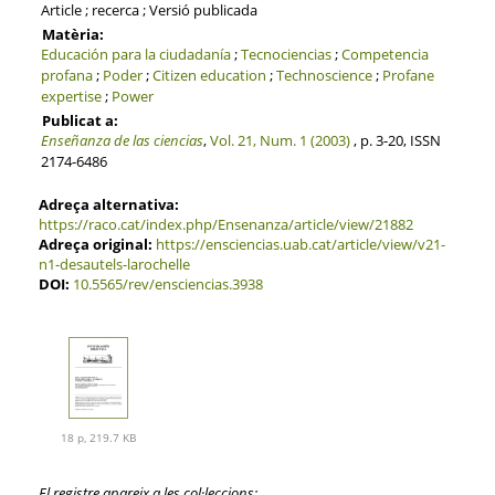
Article ; recerca ; Versió publicada
Matèria:
Educación para la ciudadanía
;
Tecnociencias
;
Competencia
profana
;
Poder
;
Citizen education
;
Technoscience
;
Profane
expertise
;
Power
Publicat a:
Enseñanza de las ciencias
,
Vol. 21, Num. 1 (2003)
, p. 3-20, ISSN
2174-6486
Adreça alternativa:
https://raco.cat/index.php/Ensenanza/article/view/21882
Adreça original:
https://ensciencias.uab.cat/article/view/v21-
n1-desautels-larochelle
DOI:
10.5565/rev/ensciencias.3938
18 p, 219.7 KB
El registre apareix a les col·leccions: