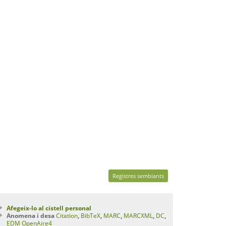
Registres semblants
Afegeix-lo al cistell personal
Anomena i desa
Citation
,
BibTeX
,
MARC
,
MARCXML
,
DC
,
EDM
OpenAire4