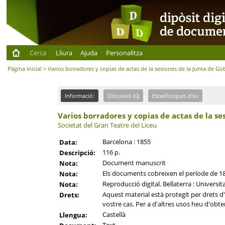
Cerca
Lliura
Ajuda
Personalitza
Pàgina inicial
> Varios borradores y copias de actas de la sesiones de la Junta de Go
Informació:
Discussió (0)
Estadístiques d'ús
Varios borradores y copias de actas de la se
Societat del Gran Teatre del Liceu
Barcelona : 1855
Data:
116 p.
Descripció:
Document manuscrit
Nota:
Els documents cobreixen el període de 1
Nota:
Reproducció digital. Bellaterra : Universi
Nota:
Aquest material està protegit per drets d'a
Drets:
vostre cas. Per a d'altres usos heu d'obten
Castellà
Llengua: