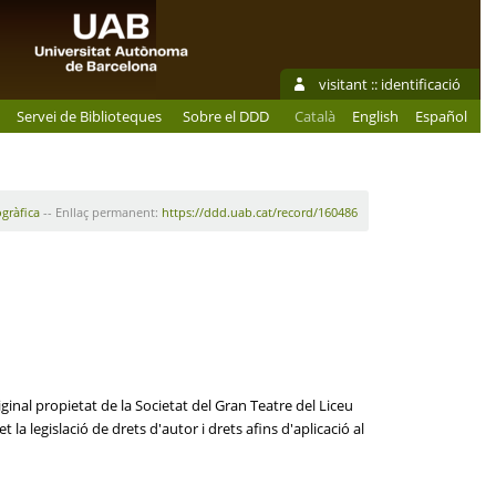
visitant ::
identificació
Servei de Biblioteques
Sobre el DDD
Català
English
Español
ogràfica
-- Enllaç permanent:
https://ddd.uab.cat/record/160486
ginal propietat de la Societat del Gran Teatre del Liceu
la legislació de drets d'autor i drets afins d'aplicació al