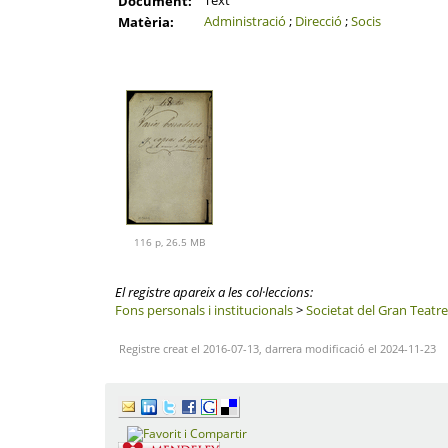
Text
Document:
Administració
;
Direcció
;
Socis
Matèria:
116 p, 26.5 MB
El registre apareix a les col·leccions:
Fons personals i institucionals
>
Societat del Gran Teatre
Registre creat el 2016-07-13, darrera modificació el 2024-11-23