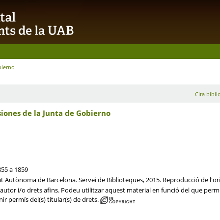
bierno
Cita bibli
siones de la Junta de Gobierno
855 a 1859
tat Autònoma de Barcelona. Servei de Biblioteques, 2015. Reproducció de l'ori
utor i/o drets afins. Podeu utilitzar aquest material en funció del que permet 
ir permís del(s) titular(s) de drets.