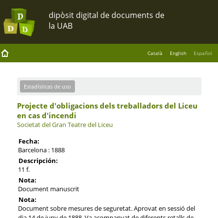
Català
English
Español
Estadísticas de uso
Projecte d'obligacions dels treballadors del Liceu
en cas d'incendi
Societat del Gran Teatre del Liceu
Fecha:
Barcelona : 1888
Descripción:
11 f.
Nota:
Document manuscrit
Nota:
Document sobre mesures de seguretat. Aprovat en sessió del
dia 14 de juny de 1888. Va acompanyat de diferents retalls de