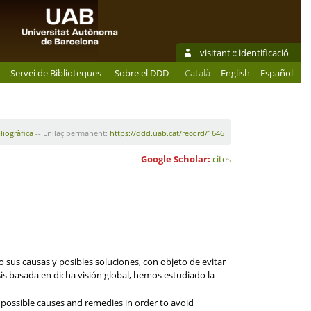
visitant ::
identificació
Servei de Biblioteques
Sobre el DDD
Català
English
Español
liogràfica
-- Enllaç permanent:
https://ddd.uab.cat/record/1646
Google Scholar:
cites
o sus causas y posibles soluciones, con objeto de evitar
is basada en dicha visión global, hemos estudiado la
e possible causes and remedies in order to avoid