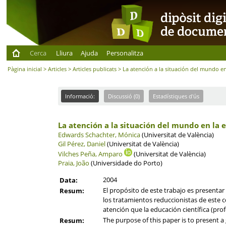
Cerca
Lliura
Ajuda
Personalitza
Pàgina inicial
>
Articles
>
Articles publicats
> La atención a la situación del mundo en
Informació:
Discussió (0)
Estadístiques d'ús
La atención a la situación del mundo en la 
Edwards Schachter, Mónica
(Universitat de València)
Gil Pérez, Daniel
(Universitat de València)
Vilches Peña, Amparo
(Universitat de València)
Praia, João
(Universidade do Porto)
2004
Data:
El propósito de este trabajo es presentar
Resum:
los tratamientos reduccionistas de este 
atención que la educación científica (pro
The purpose of this paper is to present a
Resum: