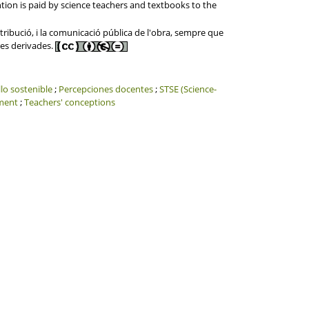
tion is paid by science teachers and textbooks to the
tribució, i la comunicació pública de l'obra, sempre que
res derivades.
lo sostenible
;
Percepciones docentes
;
STSE (Science-
ment
;
Teachers' conceptions