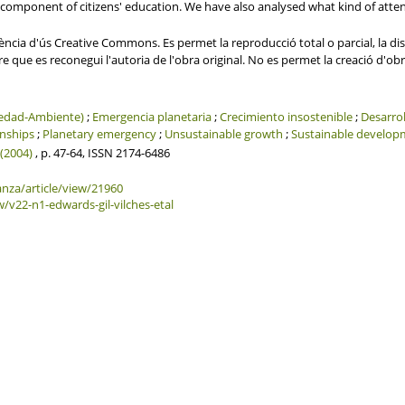
l component of citizens' education. We have also analysed what kind of atten
ncia d'ús Creative Commons. Es permet la reproducció total o parcial, la dis
re que es reconegui l'autoria de l'obra original. No es permet la creació d'ob
iedad-Ambiente)
;
Emergencia planetaria
;
Crecimiento insostenible
;
Desarrol
onships
;
Planetary emergency
;
Unsustainable growth
;
Sustainable develop
 (2004)
, p. 47-64, ISSN 2174-6486
anza/article/view/21960
w/v22-n1-edwards-gil-vilches-etal