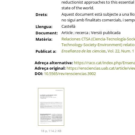
reductionist approaches to this essentia
state of the world.
Aquest document està subjecte a una llicè
Drets:
no sigui amb finalitats comercials, i semp
Castellà
Llengua:
Article ; recerca ; Versió publicada
Document:
Relaciones CTSA (Ciencia-Tecnología-Soc
Matèria:
Technology-Society-Environment) relati
Enseñanza de las ciencias
,
Vol. 22, Num. 1
Publicat a:
Adreça alternativa:
https://raco.cat/index.php/Ensen
Adreça original:
https://ensciencias.uab.cat/article/vie
DOI:
10.5565/rev/ensciencias.3902
18 p, 114.2 KB