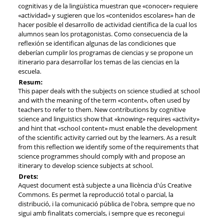
cognitivas y de la lingüística muestran que «conocer» requiere
«actividad» y sugieren que los «contenidos escolares» han de
hacer posible el desarrollo de actividad científica de la cual los
alumnos sean los protagonistas. Como consecuencia de la
reflexión se identifican algunas de las condiciones que
deberían cumplir los programas de ciencias y se propone un
itinerario para desarrollar los temas de las ciencias en la
escuela.
Resum:
This paper deals with the subjects on science studied at school
and with the meaning of the term «content», often used by
teachers to refer to them. New contributions by cognitive
science and linguistics show that «knowing» requires «activity»
and hint that «school content» must enable the development
of the scientific activity carried out by the learners. As a result
from this reflection we identify some of the requirements that
science programmes should comply with and propose an
itinerary to develop science subjects at school.
Drets:
Aquest document està subjecte a una llicència d'ús Creative
Commons. Es permet la reproducció total o parcial, la
distribució, i la comunicació pública de l'obra, sempre que no
sigui amb finalitats comercials, i sempre que es reconegui