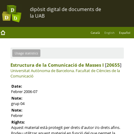
Català
English
Español
Usage statistics
Estructura de la Comunicació de Masses I
[
20655
]
Universitat Autònoma de Barcelona.
Facultat de Ciències de la
Comunicació
Date:
Febrer 2006-07
Note:
grup 04
Note:
Febrer
Rights:
Aquest material està protegit per drets d'autor i/o drets afins.
Podeu utilitzar aquest material en funció del que permet la