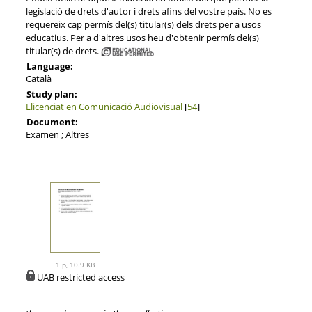
legislació de drets d'autor i drets afins del vostre país. No es
requereix cap permís del(s) titular(s) dels drets per a usos
educatius. Per a d'altres usos heu d'obtenir permís del(s)
titular(s) de drets.
Language:
Català
Study plan:
Llicenciat en Comunicació Audiovisual
[
54
]
Document:
Examen ; Altres
1 p, 10.9 KB
UAB restricted access