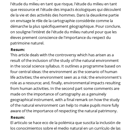
l'étude du milieu en tant que risque, l'étude du milieu en tant
que ressource et l'étude des impacts écologiques qui découlent
de la vie et des activités des hommes. Dans la deuxikme partie
on envisage le r6le de la cartographie considérée comme la
démarche la plus spécifiquement géographique. Pour conclure,
on souligne l'intéret de l'étude du milieu naturel pour que les
éleves prement conscience de l'importance du respect du
patrimoine naturel.
Resum:
This article deals with the controversy which has arisen as a
result of the inclusion of the study of the natural environment
in the social science syllabus. It outlines a programme based on
four central ideas: the environment as the scenario of human
life activities; the environment seen as a risk; the environrnent's
role as a resource; and, finally, environmental impacts resulting
from human activities. In the second part some comments are
made on the importance of cartography as a genuinely
geographical instrument, with a final remark on how the study
of the natural environment can help to make pupils more fully
aware of the importance of respecting the natural patrimony.
Resum:
El articulo se hace eco de la polémica que suscita la inclusión de
los conocimientos sobre el medio natural en un currículo de las