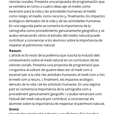
ciencias sociales. Presenta una propuesta de programación que
se vertebra en tomo a cuatro ideas eje: el medio como
escenario para la vida y las actividades humanas; el medio
como riesgo; el medio como recurso y, finalmente, los impactos
ecológicos derivados de la vida y de las actividades humanas.
En una segunda parte se comenta la importancia de la
cartografia como procedimiento genuinamente geografico y se
acaba remarcando cómo el estudio del medio natural puede
contribuir a concienciar a los alumnos sobre la importancia de
respetar el patrimonio natural.
Resum:
L'article es fa ressò de la polèmica que suscita la inclusió dels
coneixements sobre el medi natural en un currículum de les
ciencies socials. Presenta una proposta de programació que
s'organitza al voltant de quatre idees eix: el medi com a
escenari per a la vida i les activitats humanes; el medi com a risc;
el medi com a recurs, i, finalment, els impactes ecològics
derivats de la vida i de les activitats humanes. En una segona
part es comenta la importància de la cartografia com a
procediment genuinament geografic i s'acaba remarcant com
l'estudi del medi natural pot contribuir a conscienciar els
alumnes sobre la importància de respectar el patrimoni natural.
Drets:
Aquest document està subjecte a una llicència d'ús Creative