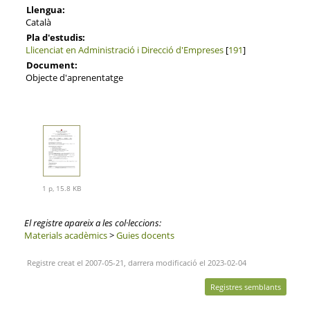
Llengua:
Català
Pla d'estudis:
Llicenciat en Administració i Direcció d'Empreses
[
191
]
Document:
Objecte d'aprenentatge
1 p, 15.8 KB
El registre apareix a les col·leccions:
Materials acadèmics
>
Guies docents
Registre creat el 2007-05-21, darrera modificació el 2023-02-04
Registres semblants