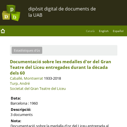
Català
English
Español
Estadístiques d'ús
Documentació sobre les medalles d'or del Gran
Teatre del Liceu entregades durant la dècada
dels 60
Caballé, Montserrat
1933-2018
Turp, André
Societat del Gran Teatre del Liceu
Data:
Barcelona : 1960
Descripció:
3 documents
Nota:
Documentació sobre la medalla d'or del Liceu entregada al