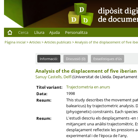
Cerca
Lliura
Ajuda
Personalitza
Pàgina inicial
>
Articles
>
Articles publicats
> Analysis of the displacement of five ibe
Informació:
Discussió (0)
Estadístiques d'ús
Analysis of the displacement of five iberian
Sanuy Castells, Delfí
(Universitat de Lleida. Departament
Trajectometria en anurs
Títol variant:
1998
Data:
This study describes the movement paths 
Resum:
balearicus) by trajectometric analysis. 
(phyogenetic) constraints. Each species
L'estudi descriu els desplaçaments -en s
Resum:
mitjançant una anàlisi trajectomètric. Es
desplaçament reflecteix les pressions a
experimental i de l'època de l'any.