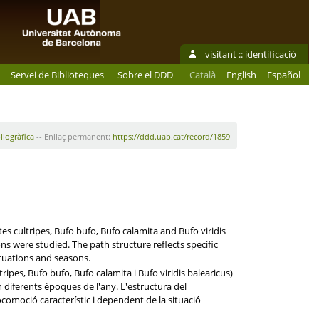
visitant ::
identificació
Servei de Biblioteques
Sobre el DDD
Català
English
Español
liogràfica
-- Enllaç permanent:
https://ddd.uab.cat/record/1859
es cultripes, Bufo bufo, Bufo calamita and Bufo viridis
ons were studied. The path structure reflects specific
ituations and seasons.
ripes, Bufo bufo, Bufo calamita i Bufo viridis balearicus)
en diferents èpoques de l'any. L'estructura del
comoció característic i dependent de la situació