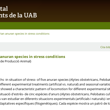
rian anuran species in stress conditions
Cita bib
 anuran species in stress conditions
 de Producció Animal)
-in situation of stress- of five anuran species (Alytes obstetricans, Pelobat
Different experimental treatments (artificial vs. natural) and seasonal variati
 showed a characteristic pattern of locomotion for different experimental s
ituació d'estrès- de cinc espècies d'anurs (Alytes obstetricans, Pelobates cult
 van estudiar en diferents situacions experimentals (artificials i naturals) i 
daptatives específiques (filogenètiques). Cada espècie mostra un patró de lo