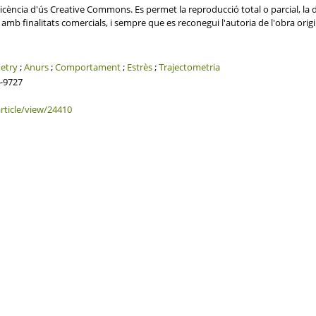
ència d'ús Creative Commons. Es permet la reproducció total o parcial, la dis
mb finalitats comercials, i sempre que es reconegui l'autoria de l'obra origi
etry
;
Anurs
;
Comportament
;
Estrès
;
Trajectometria
4-9727
article/view/24410