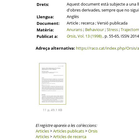
Aquest document està subjecte a una llic
Drets:
d'obres derivades, sempre que no sigui a
Anglès
Llengua:
Article ; recerca ; Versió publicada
Document:
Anurans
;
Behaviour
;
Stress
;
Trajectom
Matèria:
Orsis
,
Vol. 13 (1998)
, p. 55-65, ISSN 201
Publicat a:
Adreça alternativa:
https://raco.cat/index.php/Orsis/
11 p, 49.1 KB
El registre apareix a les col·leccions:
Articles
>
Articles publicats
>
Orsis
Articles
>
Articles de recerca