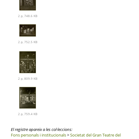
2 p, 748.6 KB
2 p, 752.5 KB
2 p, 809.9 KB
2 p, 759.4 KB
El registre apareix a les col·leccions:
Fons personals i institucionals
>
Societat del Gran Teatre del