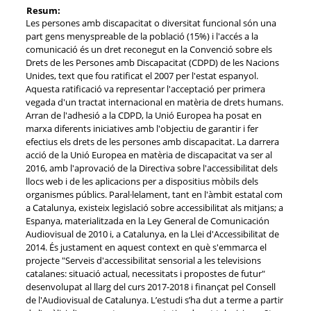
Resum:
Les persones amb discapacitat o diversitat funcional són una
part gens menyspreable de la població (15%) i l'accés a la
comunicació és un dret reconegut en la Convenció sobre els
Drets de les Persones amb Discapacitat (CDPD) de les Nacions
Unides, text que fou ratificat el 2007 per l'estat espanyol.
Aquesta ratificació va representar l'acceptació per primera
vegada d'un tractat internacional en matèria de drets humans.
Arran de l'adhesió a la CDPD, la Unió Europea ha posat en
marxa diferents iniciatives amb l'objectiu de garantir i fer
efectius els drets de les persones amb discapacitat. La darrera
acció de la Unió Europea en matèria de discapacitat va ser al
2016, amb l'aprovació de la Directiva sobre l'accessibilitat dels
llocs web i de les aplicacions per a dispositius mòbils dels
organismes públics. Paral·lelament, tant en l'àmbit estatal com
a Catalunya, existeix legislació sobre accessibilitat als mitjans; a
Espanya, materialitzada en la Ley General de Comunicación
Audiovisual de 2010 i, a Catalunya, en la Llei d'Accessibilitat de
2014. És justament en aquest context en què s'emmarca el
projecte "Serveis d'accessibilitat sensorial a les televisions
catalanes: situació actual, necessitats i propostes de futur"
desenvolupat al llarg del curs 2017-2018 i finançat pel Consell
de l'Audiovisual de Catalunya. L’estudi s’ha dut a terme a partir