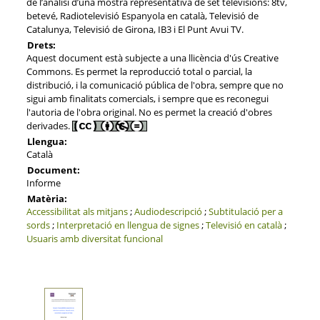
de l’anàlisi d’una mostra representativa de set televisions: 8tv,
betevé, Radiotelevisió Espanyola en català, Televisió de
Catalunya, Televisió de Girona, IB3 i El Punt Avui TV.
Drets:
Aquest document està subjecte a una llicència d'ús Creative
Commons. Es permet la reproducció total o parcial, la
distribució, i la comunicació pública de l'obra, sempre que no
sigui amb finalitats comercials, i sempre que es reconegui
l'autoria de l'obra original. No es permet la creació d'obres
derivades.
Llengua:
Català
Document:
Informe
Matèria:
Accessibilitat als mitjans
;
Audiodescripció
;
Subtitulació per a
sords
;
Interpretació en llengua de signes
;
Televisió en català
;
Usuaris amb diversitat funcional