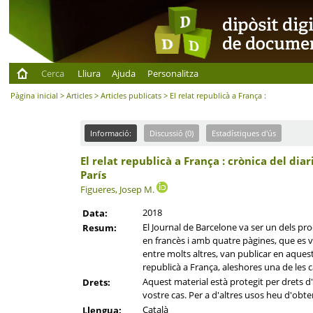
Cerca
Lliura
Ajuda
Personalitza
Pàgina inicial
>
Articles
>
Articles publicats
> El relat republicà a França :
Informació:
Discussió (0)
Estadístiques d'ús
El relat republicà a França : crònica del dia
París
Figueres, Josep M.
2018
Data:
El Journal de Barcelone va ser un dels pro
Resum:
en francès i amb quatre pàgines, que es va
entre molts altres, van publicar en aquest
republicà a França, aleshores una de les 
Aquest material està protegit per drets d'a
Drets:
vostre cas. Per a d'altres usos heu d'obten
Català
Llengua: