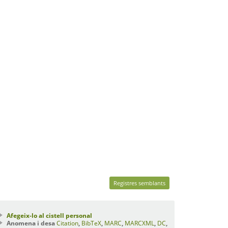
Registres semblants
Afegeix-lo al cistell personal
Anomena i desa
Citation
,
BibTeX
,
MARC
,
MARCXML
,
DC
,