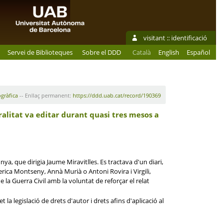
visitant ::
identificació
Servei de Biblioteques
Sobre el DDD
Català
English
Español
ogràfica
-- Enllaç permanent:
https://ddd.uab.cat/record/190369
eralitat va editar durant quasi tres mesos a
a, que dirigia Jaume Miravitlles. Es tractava d'un diari,
erica Montseny, Annà Murià o Antoni Rovira i Virgili,
 la Guerra Civil amb la voluntat de reforçar el relat
la legislació de drets d'autor i drets afins d'aplicació al