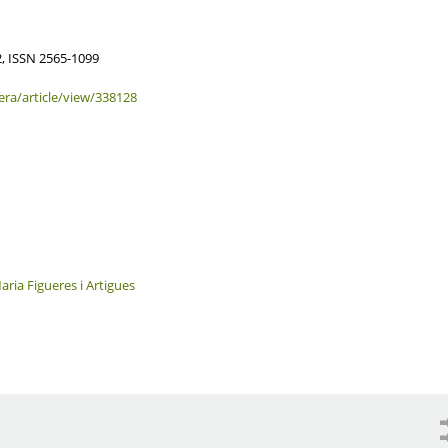
2, ISSN 2565-1099
era/article/view/338128
aria Figueres i Artigues