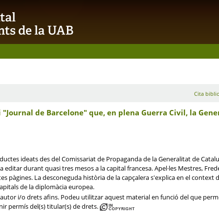
Cita bibli
ri "Journal de Barcelone" que, en plena Guerra Civil, la Gen
ductes ideats des del Comissariat de Propaganda de la Generalitat de Cataluny
 editar durant quasi tres mesos a la capital francesa. Apel·les Mestres, Fred
es pàgines. La desconeguda història de la capçalera s'explica en el context de
capitals de la diplomàcia europea.
utor i/o drets afins. Podeu utilitzar aquest material en funció del que permet 
ir permís del(s) titular(s) de drets.