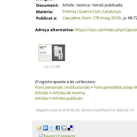
Article ; recerca ; Versió publicada
Document:
Premsa
;
Guerra Civil
;
Catalunya
Matèria:
Capçalera
,
Núm. 178 (maig 2018)
, p. 68-7
Publicat a:
Adreça alternativa:
https://raco.cat/index.php/Capcal
3 p, 2.2 MB
El registre apareix a les col·leccions:
Fons personals i institucionals
>
Fons periodístic Josep M
Articles
>
Articles de recerca
Articles
>
Articles publicats
Registre creat el 2018-05-30, darrera modificació el 2026-02-14