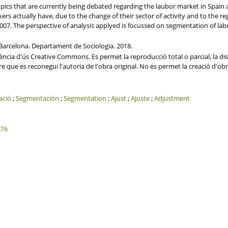
opics that are currently being debated regarding the laubor market in Spain a
ers actually have, due to the change of their sector of activity and to the re
007. The perspective of analysis applyed is focussed on segmentation of la
Barcelona. Departament de Sociologia. 2018.
ncia d'ús Creative Commons. Es permet la reproducció total o parcial, la dis
re que es reconegui l'autoria de l'obra original. No es permet la creació d'ob
ació
;
Segmentación
;
Segmentation
;
Ajust
;
Ajuste
;
Adjustment
876