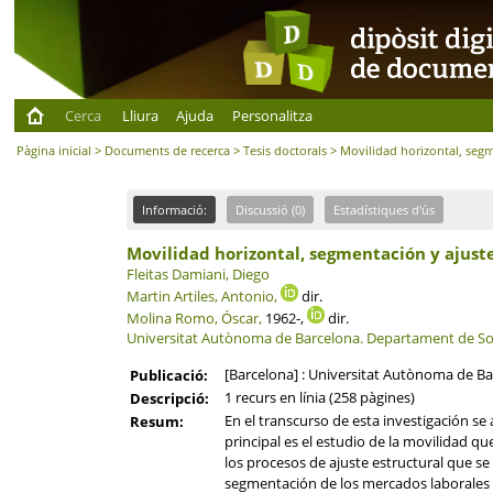
Cerca
Lliura
Ajuda
Personalitza
Pàgina inicial
>
Documents de recerca
>
Tesis doctorals
> Movilidad horizontal, segm
Informació:
Discussió (0)
Estadístiques d'ús
Movilidad horizontal, segmentación y ajust
Fleitas Damiani, Diego
Martin Artiles, Antonio,
dir.
Molina Romo, Óscar,
1962-,
dir.
Universitat Autònoma de Barcelona.
Departament de So
[Barcelona] : Universitat Autònoma de Ba
Publicació:
1 recurs en línia (258 pàgines)
Descripció:
En el transcurso de esta investigación s
Resum:
principal es el estudio de la movilidad q
los procesos de ajuste estructural que se
segmentación de los mercados laborales y 