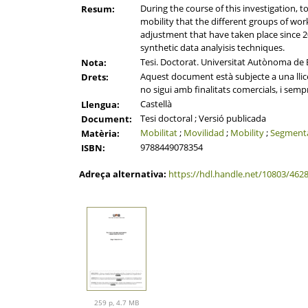
During the course of this investigation, t
Resum:
mobility that the different groups of work
adjustment that have taken place since 2
synthetic data analyisis techniques.
Tesi. Doctorat. Universitat Autònoma de 
Nota:
Aquest document està subjecte a una llicè
Drets:
no sigui amb finalitats comercials, i semp
Castellà
Llengua:
Tesi doctoral ; Versió publicada
Document:
Mobilitat
;
Movilidad
;
Mobility
;
Segment
Matèria:
9788449078354
ISBN:
Adreça alternativa:
https://hdl.handle.net/10803/462
259 p, 4.7 MB