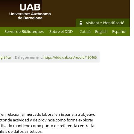
visitant ::
identificació
Servei de Biblioteques
Sobre el DDD
Català
English
Español
ogràfica
-- Enllaç permanent:
https://ddd.uab.cat/record/190466
en relación al mercado laboral en España. Su objetivo
sector de actividad y de provincia como forma explorar
utilizado mantiene como punto de referencia central la
isis de datos sintéticos.