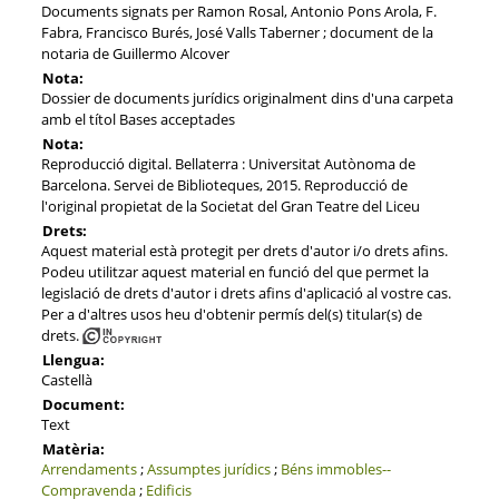
Documents signats per Ramon Rosal, Antonio Pons Arola, F.
Fabra, Francisco Burés, José Valls Taberner ; document de la
notaria de Guillermo Alcover
Nota:
Dossier de documents jurídics originalment dins d'una carpeta
amb el títol Bases acceptades
Nota:
Reproducció digital. Bellaterra : Universitat Autònoma de
Barcelona. Servei de Biblioteques, 2015. Reproducció de
l'original propietat de la Societat del Gran Teatre del Liceu
Drets:
Aquest material està protegit per drets d'autor i/o drets afins.
Podeu utilitzar aquest material en funció del que permet la
legislació de drets d'autor i drets afins d'aplicació al vostre cas.
Per a d'altres usos heu d'obtenir permís del(s) titular(s) de
drets.
Llengua:
Castellà
Document:
Text
Matèria:
Arrendaments
;
Assumptes jurídics
;
Béns immobles--
Compravenda
;
Edificis