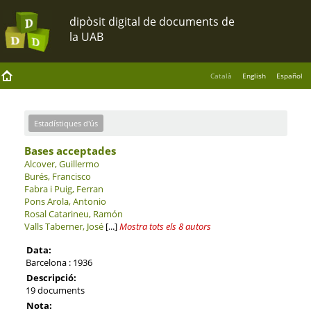
Català
English
Español
Estadístiques d'ús
Bases acceptades
Alcover, Guillermo
Burés, Francisco
Fabra i Puig, Ferran
Pons Arola, Antonio
Rosal Catarineu, Ramón
Valls Taberner, José
[...]
Mostra tots els 8 autors
Data:
Barcelona : 1936
Descripció:
19 documents
Nota: