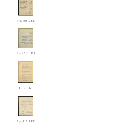
1 p, 468.0 KB
1 p, 816.0 KB
3 p, 2.3 MB
1 p, 511.7 KB