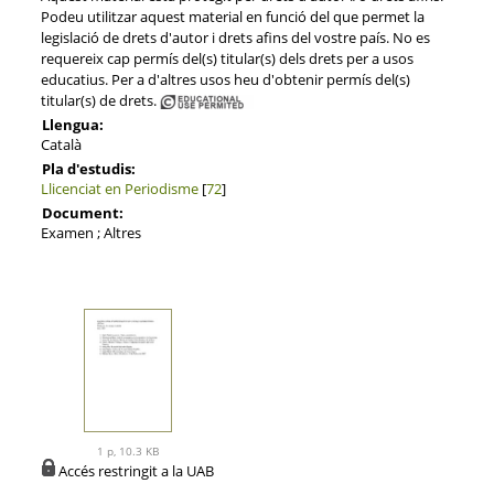
Podeu utilitzar aquest material en funció del que permet la
legislació de drets d'autor i drets afins del vostre país. No es
requereix cap permís del(s) titular(s) dels drets per a usos
educatius. Per a d'altres usos heu d'obtenir permís del(s)
titular(s) de drets.
Llengua:
Català
Pla d'estudis:
Llicenciat en Periodisme
[
72
]
Document:
Examen ; Altres
1 p, 10.3 KB
Accés restringit a la UAB