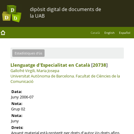
Català
English
Español
Estadístiques d'ús
Llenguatge d'Especialitat en Català
[
20738
]
Gallofré Virgili, Maria Josepa
Universitat Autònoma de Barcelona.
Facultat de Ciències de la
Comunicació
Data:
Juny 2006-07
Nota:
Grup 02
Nota:
Juny
Drets:
Aquest material està protegit per drets d'autor i/o drets afins.